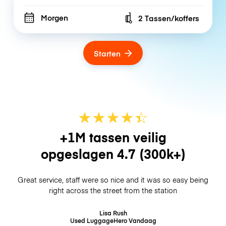
Morgen
2 Tassen/koffers
Number of bags
Starten
★
★
★
★
☆
★
+1M tassen veilig
opgeslagen
4.7
(300k+)
Great service, staff were so nice and it was so easy being
right across the street from the station
Lisa Rush
Used LuggageHero
Vandaag