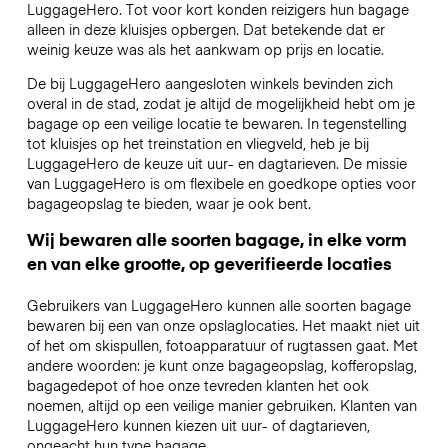
LuggageHero. Tot voor kort konden reizigers hun bagage
alleen in deze kluisjes opbergen. Dat betekende dat er
weinig keuze was als het aankwam op prijs en locatie.
De bij LuggageHero aangesloten winkels bevinden zich
overal in de stad, zodat je altijd de mogelijkheid hebt om je
bagage op een veilige locatie te bewaren. In tegenstelling
tot kluisjes op het treinstation en vliegveld, heb je bij
LuggageHero de keuze uit uur- en dagtarieven. De missie
van LuggageHero is om flexibele en goedkope opties voor
bagageopslag te bieden, waar je ook bent.
Wij bewaren alle soorten bagage, in elke vorm
en van elke grootte, op geverifieerde locaties
Gebruikers van LuggageHero kunnen alle soorten bagage
bewaren bij een van onze opslaglocaties. Het maakt niet uit
of het om skispullen, fotoapparatuur of rugtassen gaat. Met
andere woorden: je kunt onze bagageopslag, kofferopslag,
bagagedepot of hoe onze tevreden klanten het ook
noemen, altijd op een veilige manier gebruiken. Klanten van
LuggageHero kunnen kiezen uit uur- of dagtarieven,
ongeacht hun type bagage.