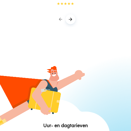
★
★
★
★
★
Uur- en dagtarieven