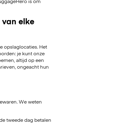
 LuggageHero is om
 van elke
 opslaglocaties. Het
oorden: je kunt onze
emen, altijd op een
arieven, ongeacht hun
bewaren. We weten
af de tweede dag betalen