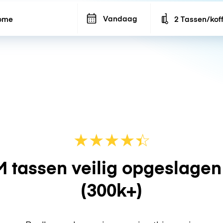
Vandaag
2 Tassen/kof
Number of bags
★
★
★
★
☆
★
 tassen veilig opgeslage
(300k+)