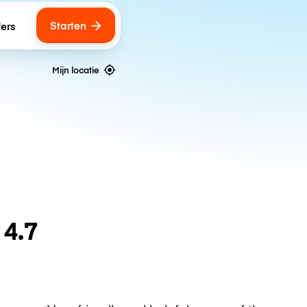
Starten
fers
Mijn locatie
n
4.7