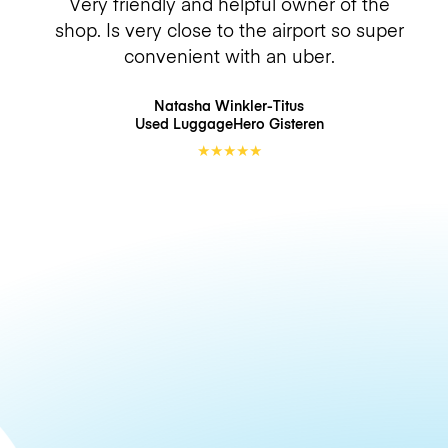
Very friendly and helpful owner of the
shop. Is very close to the airport so super
convenient with an uber.
Natasha Winkler-Titus
Used LuggageHero
Gisteren
★
★
★
★
★