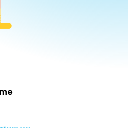
ome
tificeerd door