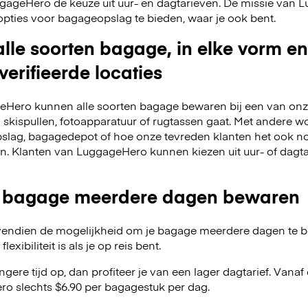
LuggageHero de keuze uit uur- en dagtarieven. De missie van
opties voor bagageopslag te bieden, waar je ook bent.
lle soorten bagage, in elke vorm en
verifieerde locaties
Hero kunnen alle soorten bagage bewaren bij een van onze
m skispullen, fotoapparatuur of rugtassen gaat. Met andere w
slag, bagagedepot of hoe onze tevreden klanten het ook no
en. Klanten van LuggageHero kunnen kiezen uit uur- of dagt
 bagage meerdere dagen bewaren
endien de mogelijkheid om je bagage meerdere dagen te 
exibiliteit is als je op reis bent.
angere tijd op, dan profiteer je van een lager dagtarief. Van
o slechts $6.90 per bagagestuk per dag.