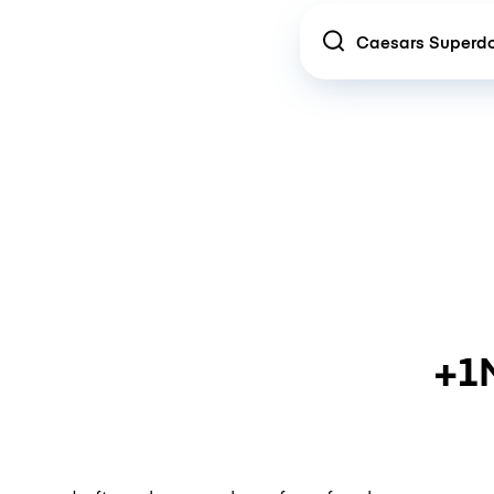
Location
+1M