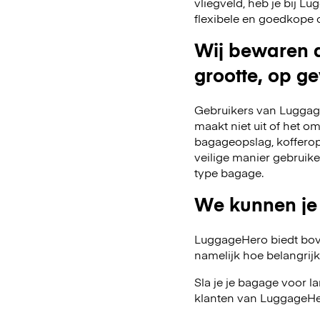
vliegveld, heb je bij 
flexibele en goedkope 
Wij bewaren a
grootte, op ge
Gebruikers van Luggage
maakt niet uit of het o
bagageopslag, kofferop
veilige manier gebruik
type bagage.
We kunnen je
LuggageHero biedt bov
namelijk hoe belangrijk fl
Sla je je bagage voor l
klanten van LuggageHer