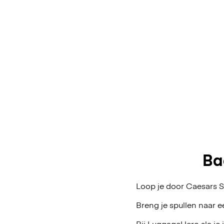
Ba
Loop je door Caesars S
Breng je spullen naar e
Bij LuggageHero sla je 