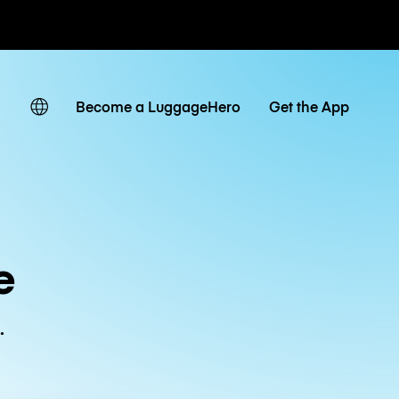
ven
Become a LuggageHero
Get the App
e
.