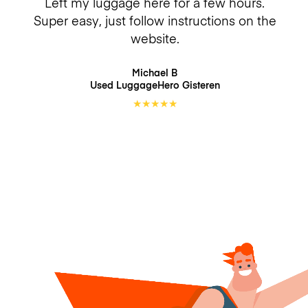
Left my luggage here for a few hours.
Super easy, just follow instructions on the
website.
Michael B
Used LuggageHero
Gisteren
★
★
★
★
★