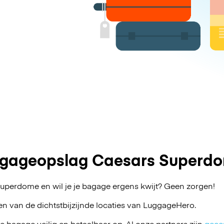
gageopslag Caesars Superd
uperdome en wil je je bagage ergens kwijt? Geen zorgen!
en van de dichtstbijzijnde locaties van
LuggageHero
.
je bagage veilig en betaalbaar op. Al onze partners zijn
gecer