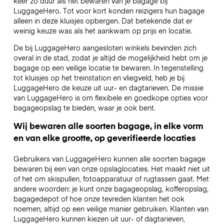
keer zo duur als het bewaren van je bagage bij
LuggageHero. Tot voor kort konden reizigers hun bagage
alleen in deze kluisjes opbergen. Dat betekende dat er
weinig keuze was als het aankwam op prijs en locatie.
De bij LuggageHero aangesloten winkels bevinden zich
overal in de stad, zodat je altijd de mogelijkheid hebt om je
bagage op een veilige locatie te bewaren. In tegenstelling
tot kluisjes op het treinstation en vliegveld, heb je bij
LuggageHero de keuze uit uur- en dagtarieven. De missie
van LuggageHero is om flexibele en goedkope opties voor
bagageopslag te bieden, waar je ook bent.
Wij bewaren alle soorten bagage, in elke vorm
en van elke grootte, op geverifieerde locaties
Gebruikers van LuggageHero kunnen alle soorten bagage
bewaren bij een van onze opslaglocaties. Het maakt niet uit
of het om skispullen, fotoapparatuur of rugtassen gaat. Met
andere woorden: je kunt onze bagageopslag, kofferopslag,
bagagedepot of hoe onze tevreden klanten het ook
noemen, altijd op een veilige manier gebruiken. Klanten van
LuggageHero kunnen kiezen uit uur- of dagtarieven,