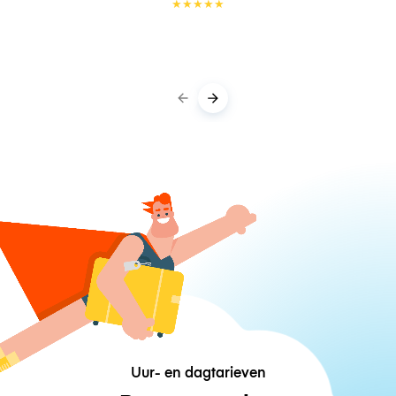
★
★
★
★
★
Uur- en dagtarieven