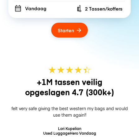
Vandaag
2 Tassen/koffers
Number of bags
Starten
★
★
★
★
☆
★
+1M tassen veilig
opgeslagen
4.7
(300k+)
felt very safe giving the best western my bags and would
use them again!!
Lori Kupelian
Used LuggageHero
Vandaag