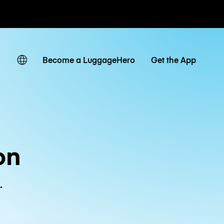
ven
Become a LuggageHero
Get the App
on
.