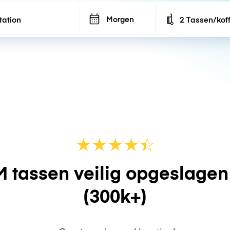
Morgen
2 Tassen/kof
Number of bags
★
★
★
★
☆
★
 tassen veilig opgeslage
(300k+)