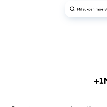
Location
+1M