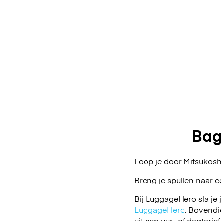
Bag
Loop je door Mitsukosh
Breng je spullen naar e
Bij LuggageHero sla je 
LuggageHero
. Bovendi
uit een uur- of dagtarief