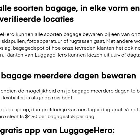
lle soorten bagage, in elke vorm en
verifieerde locaties
Hero kunnen alle soorten bagage bewaren bij een van onze
m skispullen, fotoapparatuur of rugtassen gaat. Met andere w
slag, bagagedepot of hoe onze tevreden klanten het ook no
en. Klanten van LuggageHero kunnen kiezen uit uur- of dagt
 bagage meerdere dagen bewaren
endien de mogelijkheid om je bagage meerdere dagen te 
exibiliteit is als je op reis bent.
angere tijd op, dan profiteer je van een lager dagtarief. Van
o slechts $4.90 per bagagestuk per dag.
gratis app van LuggageHero: