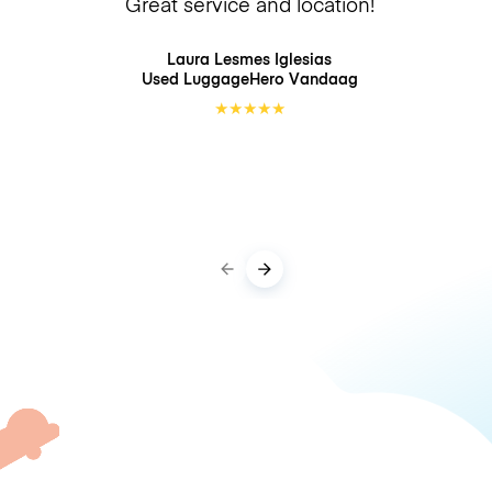
Great service and location!
Laura Lesmes Iglesias
Used LuggageHero
Vandaag
★
★
★
★
★