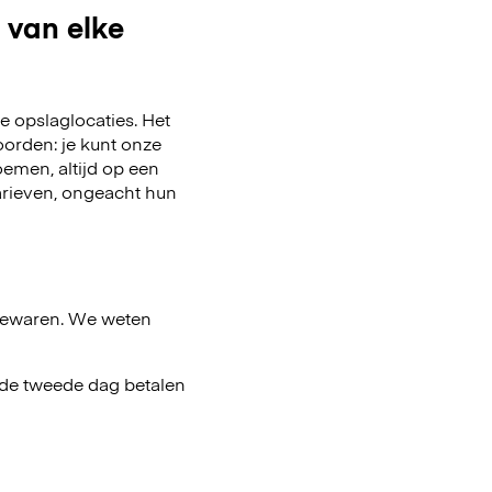
 van elke
 opslaglocaties. Het
oorden: je kunt onze
emen, altijd op een
arieven, ongeacht hun
bewaren. We weten
af de tweede dag betalen