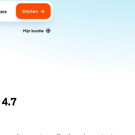
Starten
fers
Mijn locatie
n
4.7