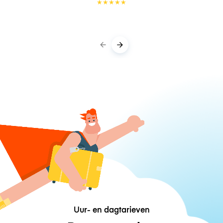
★
★
★
★
★
Uur- en dagtarieven