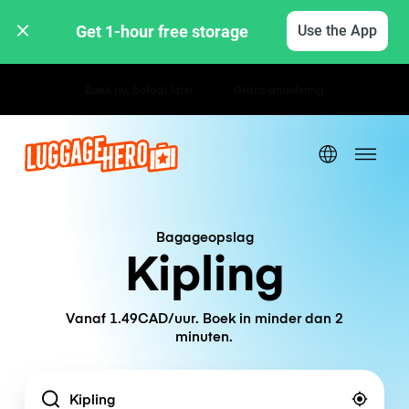
Get 1-hour free storage 
Use the App
Uur- / dagtarieven
Bagageopslag
Kipling
Vanaf 1.49CAD/uur. Boek in minder dan 2
minuten.
Location