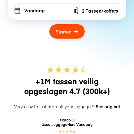
Vandaag
2 Tassen/koffers
Number of bags
Starten
★
★
★
★
☆
★
+1M tassen veilig
opgeslagen
4.7
(300k+)
Very easy to just drop off your luggage !!!
See original
Marco C
Used LuggageHero
Vandaag
★
★
★
★
★