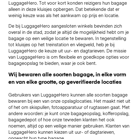
LuggageHero. Tot voor kort konden reizigers hun bagage
alleen in deze kluisjes opbergen. Dat betekende dat er
weinig keuze was als het aankwam op prijs en locatie.
De bij LuggageHero aangesloten winkels bevinden zich
overal in de stad, zodat je altijd de mogelijkheid hebt om je
bagage op een veilige locatie te bewaren. In tegenstelling
tot kluisjes op het treinstation en vliegveld, heb je bij
LuggageHero de keuze uit uur- en dagtarieven. De missie
van LuggageHero is om flexibele en goedkope opties voor
bagageopslag te bieden, waar je ook bent.
Wij bewaren alle soorten bagage, in elke vorm
en van elke grootte, op geverifieerde locaties
Gebruikers van LuggageHero kunnen alle soorten bagage
bewaren bij een van onze opslaglocaties. Het maakt niet uit
of het om skispullen, fotoapparatuur of rugtassen gaat. Met
andere woorden: je kunt onze bagageopslag, kofferopslag,
bagagedepot of hoe onze tevreden klanten het ook
noemen, altijd op een veilige manier gebruiken. Klanten van
LuggageHero kunnen kiezen uit uur- of dagtarieven,
ongeacht hun type bagage.