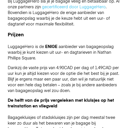
Bij LuggageHero sla je je bagage veilig en betaalbaar op. Al
onze partners zijn
gecertificeerd door LuggageHero
.
Bovendien is LuggageHero de enige aanbieder van
bagageopslag waarbij je de keuze hebt uit een uur- of
dagtarief voor maximale flexibiliteit.
Prijzen
LuggageHero is de
ENIGE
aanbieder van bagageopslag
waarbij je kunt kiezen uit uur- en dagtarieven in Nathan
Phillips Square.
Dankzij de vaste prijs van 4.90CAD per dag of 1.49CAD per
uur kun je altijd kiezen voor de optie die het best bij je past.
Blijf je ergens maar een paar uur, dan wil je natuurlijk niet
voor een hele dag betalen – zoals je bij andere aanbieders
van bagageopslag wel zou doen.
De helft van de prijs vergeleken met kluisjes op het
treinstation en vliegveld
Bagagekluisjes of stadskluisjes zijn per dag meestal twee
keer zo duur als het bewaren van je bagage bij