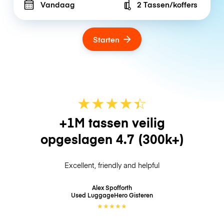
Vandaag
2 Tassen/koffers
Number of bags
Starten
★
★
★
★
☆
★
+1M tassen veilig
opgeslagen
4.7
(300k+)
Excellent, friendly and helpful
Alex Spofforth
Used LuggageHero
Gisteren
★
★
★
★
★