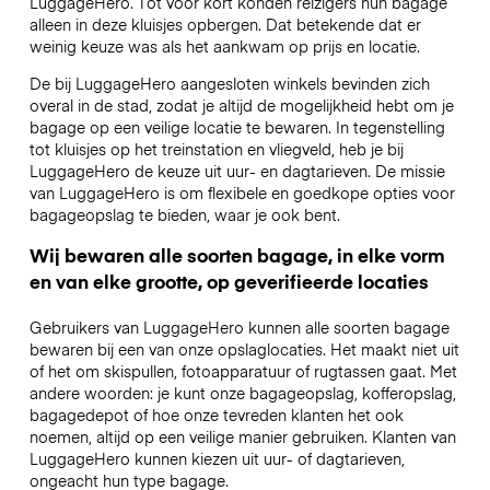
LuggageHero. Tot voor kort konden reizigers hun bagage
alleen in deze kluisjes opbergen. Dat betekende dat er
weinig keuze was als het aankwam op prijs en locatie.
De bij LuggageHero aangesloten winkels bevinden zich
overal in de stad, zodat je altijd de mogelijkheid hebt om je
bagage op een veilige locatie te bewaren. In tegenstelling
tot kluisjes op het treinstation en vliegveld, heb je bij
LuggageHero de keuze uit uur- en dagtarieven. De missie
van LuggageHero is om flexibele en goedkope opties voor
bagageopslag te bieden, waar je ook bent.
Wij bewaren alle soorten bagage, in elke vorm
en van elke grootte, op geverifieerde locaties
Gebruikers van LuggageHero kunnen alle soorten bagage
bewaren bij een van onze opslaglocaties. Het maakt niet uit
of het om skispullen, fotoapparatuur of rugtassen gaat. Met
andere woorden: je kunt onze bagageopslag, kofferopslag,
bagagedepot of hoe onze tevreden klanten het ook
noemen, altijd op een veilige manier gebruiken. Klanten van
LuggageHero kunnen kiezen uit uur- of dagtarieven,
ongeacht hun type bagage.