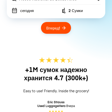
сегодня
2 Сумки
Number of bags
Вперед!
★
★
★
★
☆
★
+1M сумок надежно
хранится
4.7
(300k+)
Easy to use! Friendly. Inside the grocery!
Eric Strauss
Used LuggageHero
Вчера
★
★
★
★
★