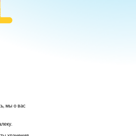
ь, мы о вас
леку.
кты хранения