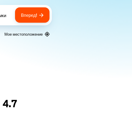
Вперед!
мки
 of bags
Мое местоположение
я
4.7