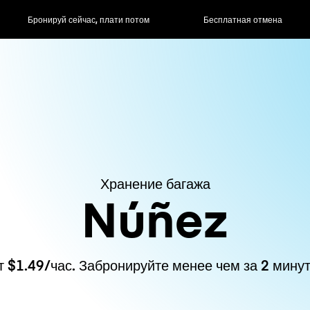
ас, плати потом
Бесплатная отмена
Почасовые / д
Хранение багажа
Núñez
т $1.49/час. Забронируйте менее чем за 2 минут