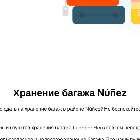
Хранение багажа Núñez
о сдать на хранение багаж в районе Núñez? Не беспокойтес
ин из пунктов хранения багажа
LuggageHero
совсем непода
т безопасное и недорогое хранение багажа. Все наши пун