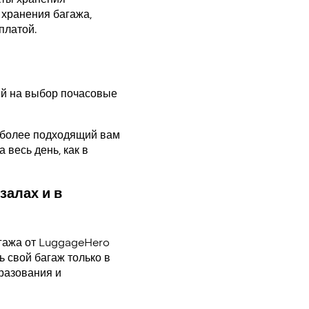
 хранения багажа,
оплатой.
ий на выбор почасовые
аиболее подходящий вам
 весь день, как в
залах и в
гажа от LuggageHero
 свой багаж только в
разования и