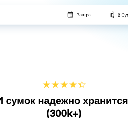
Завтра
2 Су
Number
★
★
★
★
☆
★
M сумок надежно хранитс
(300k+)