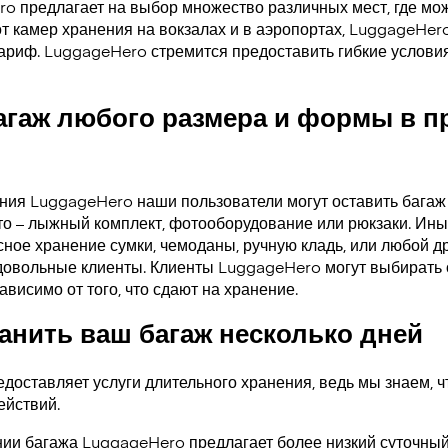
ro предлагает на выбор множество различных мест, где мо
от камер хранения на вокзалах и в аэропортах, LuggageHer
тариф. LuggageHero стремится предоставить гибкие услови
агаж любого размера и формы в 
ения LuggageHero наши пользователи могут оставить багаж
то – лыжный комплект, фотооборудование или рюкзаки. Ины
ное хранение сумки, чемоданы, ручную кладь, или любой др
довольные клиенты. Клиенты LuggageHero могут выбирать 
ависимо от того, что сдают на хранение.
нить ваш багаж несколько дней
доставляет услуги длительного хранения, ведь мы знаем, ч
ействий.
ии багажа LuggageHero предлагает более низкий суточный