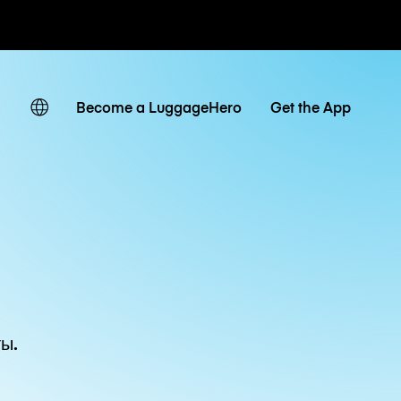
невные тарифы
Become a LuggageHero
Get the App
ы.