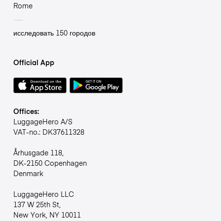
Rome
исследовать 150 городов
Official App
Offices:
LuggageHero A/S
VAT-no.: DK37611328
Århusgade 118,
DK-2150 Copenhagen
Denmark
LuggageHero LLC
137 W 25th St,
New York, NY 10011