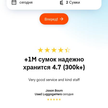
сегодня
2 Сумки
Number of bags
Вперед!
★
★
★
★
☆
★
+1M сумок надежно
хранится
4.7
(300k+)
Very good service and kind staff
Jason Bourn
Used LuggageHero
сегодня
★
★
★
★
★