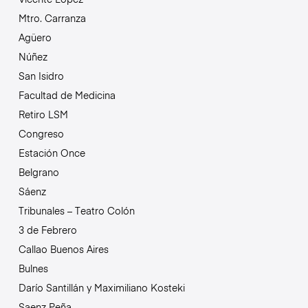
Mtro. Carranza
Agüero
Núñez
San Isidro
Facultad de Medicina
Retiro LSM
Congreso
Estación Once
Belgrano
Sáenz
Tribunales – Teatro Colón
3 de Febrero
Callao Buenos Aires
Bulnes
Darío Santillán y Maximiliano Kosteki
Saenz Peña