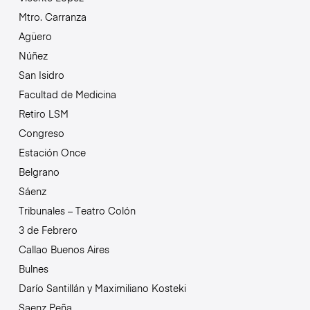
Mtro. Carranza
Agüero
Núñez
San Isidro
Facultad de Medicina
Retiro LSM
Congreso
Estación Once
Belgrano
Sáenz
Tribunales – Teatro Colón
3 de Febrero
Callao Buenos Aires
Bulnes
Darío Santillán y Maximiliano Kosteki
Saenz Peña