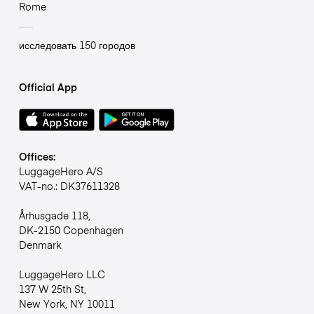
Rome
исследовать 150 городов
Official App
Offices:
LuggageHero A/S
VAT-no.: DK37611328
Århusgade 118,
DK-2150 Copenhagen
Denmark
LuggageHero LLC
137 W 25th St,
New York, NY 10011