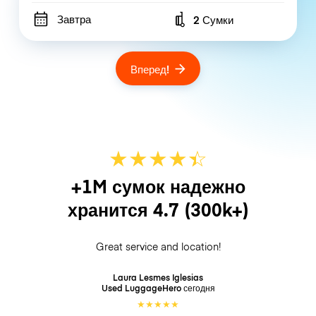
Завтра
2 Сумки
Number of bags
Вперед!
★
★
★
★
☆
★
+1M сумок надежно
хранится
4.7
(300k+)
Great service and location!
Laura Lesmes Iglesias
Used LuggageHero
сегодня
★
★
★
★
★