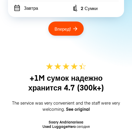
Завтра
2 Сумки
Number of bags
Вперед!
★
★
★
★
☆
★
+1M сумок надежно
хранится
4.7
(300k+)
The service was very convenient and the staff were very
welcoming.
See original
Soary Andrianarisoa
Used LuggageHero
сегодня