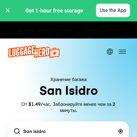
Get 1-hour free storage 
Use the App
Почасовые / дневные тарифы
Хранение багажа
San Isidro
От $1.49/час. Забронируйте менее чем за 2
минуты.
Location