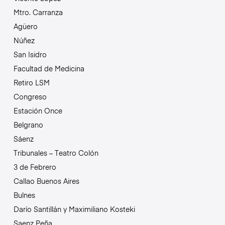
Mtro. Carranza
Agüero
Núñez
San Isidro
Facultad de Medicina
Retiro LSM
Congreso
Estación Once
Belgrano
Sáenz
Tribunales – Teatro Colón
3 de Febrero
Callao Buenos Aires
Bulnes
Darío Santillán y Maximiliano Kosteki
Saenz Peña