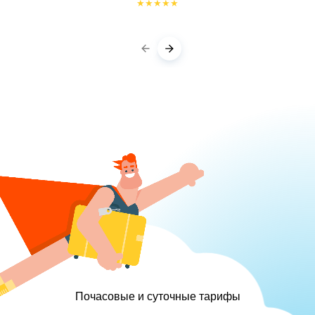
★
★
★
★
★
Почасовые и суточные тарифы