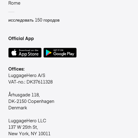
Rome
исследовать 150 городов
Official App
Offices:
LuggageHero A/S
VAT-no.: DK37611328
Århusgade 118,
DK-2150 Copenhagen
Denmark
LuggageHero LLC
137 W 25th St,
New York, NY 10011