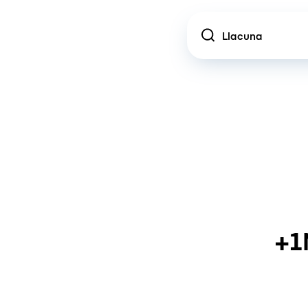
Location
+1