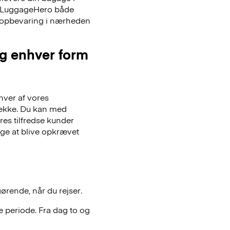
er LuggageHero både
ageopbevaring i nærheden
og enhver form
hver af vores
gsække. Du kan med
es tilfredse kunder
lge at blive opkrævet
gørende, når du rejser.
 periode. Fra dag to og