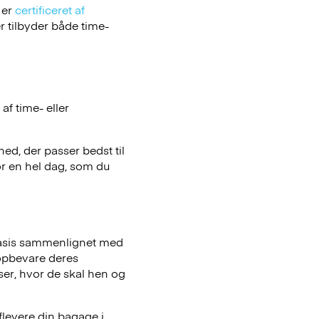
 er
certificeret af
 tilbyder både time-
f time- eller
hed, der passer bedst til
or en hel dag, som du
basis sammenlignet med
opbevare deres
iser, hvor de skal hen og
flevere din bagage i