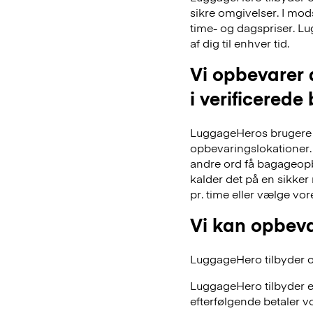
sikre omgivelser. I mo
time- og dagspriser. Lu
af dig til enhver tid.
Vi opbevarer 
i verificerede
LuggageHeros brugere k
opbevaringslokationer. 
andre ord få bagageopb
kalder det på en sikker
pr. time eller vælge vo
Vi kan opbeva
LuggageHero tilbyder ogs
LuggageHero tilbyder e
efterfølgende betaler vo