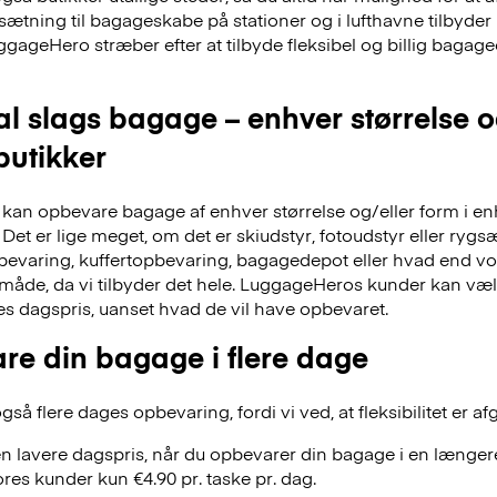
dsætning til bagageskabe på stationer og i lufthavne tilbyd
ggageHero stræber efter at tilbyde fleksibel og billig bag
al slags bagage – enhver størrelse 
 butikker
an opbevare bagage af enhver størrelse og/eller form i en
Det er lige meget, om det er skiudstyr, fotoudstyr eller ry
evaring, kuffertopbevaring, bagagedepot eller hvad end vor
 måde, da vi tilbyder det hele. LuggageHeros kunder kan væ
res dagspris, uanset hvad de vil have opbevaret.
re din bagage i flere dage
å flere dages opbevaring, fordi vi ved, at fleksibilitet er af
n lavere dagspris, når du opbevarer din bagage i en længere
res kunder kun €4.90 pr. taske pr. dag.