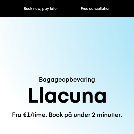
ok now, pay later
Free cancellation
Hourly / Daily R
Bagageopbevaring
Llacuna
Fra €1/time. Book på under 2 minutter.