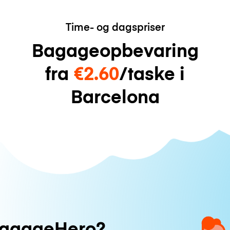
Time- og dagspriser
Bagageopbevaring
fra
€2.60
/taske i
Barcelona
uggageHero?