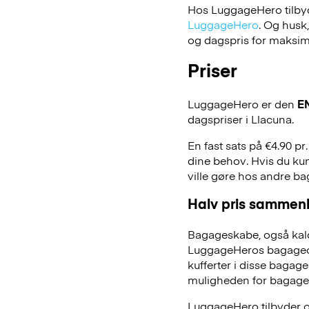
Hos LuggageHero tilbyde
LuggageHero
. Og husk
og dagspris for maksimal
Priser
LuggageHero er den
E
dagspriser i Llacuna.
En fast sats på €4.90 pr
dine behov. Hvis du kun
ville gøre hos andre b
Halv pris sammenl
Bagageskabe, også kald
LuggageHeros bagageopb
kufferter i disse bagage
muligheden for bagage
LuggageHero tilbyder ogs