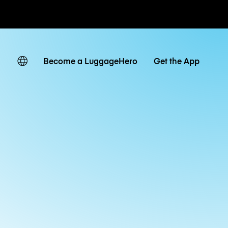
ates
Become a LuggageHero
Get the App