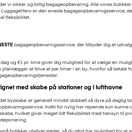
r vi sikker og billig bagageopbevaring. Alle vores butikker
, LuggageHero er den eneste bagageopbevaringsservice, der
 fleksibilitet.
NESTE
bagageopbevaringsservice, der tilbyder dig et udvalg a
. dag og €1 pr. time giver dig mulighed for at vælge en mulig
 planlægger at blive et par timer i en by, hvorfor så betale f
agageopbevaringstjenester.
ignet med skabe på stationer og i lufthavne
et byskabe, er generelt mindst dobbelt så dyre på daglig 
evaringsservice. Indtil for nylig har rejsende kun kunne 
skabe, hvilket giver meget lidt fleksibilitet med hensyn til pr
deponering.
å butikker utallige steder, så du altid har mulighed for at a