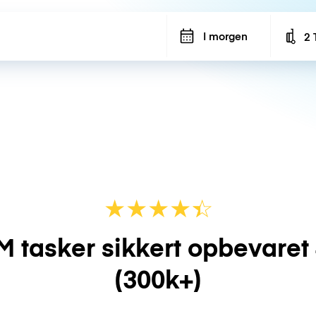
I morgen
2 
Num
★
★
★
★
☆
★
M tasker sikkert opbevaret
(300k+)