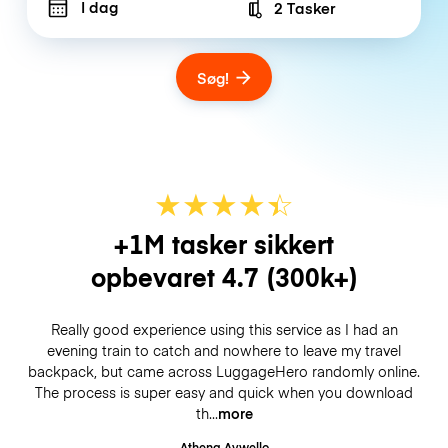
I dag
2 Tasker
Number of bags
Søg!
★
★
★
★
☆
★
+1M tasker sikkert
opbevaret
4.7
(300k+)
Really good experience using this service as I had an
evening train to catch and nowhere to leave my travel
backpack, but came across LuggageHero randomly online.
The process is super easy and quick when you download
th
more
Athena Aywello