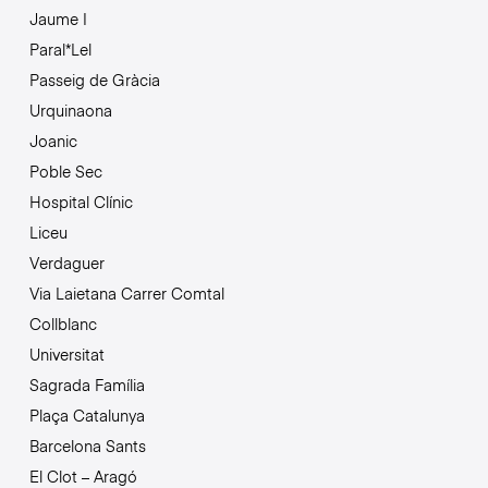
Jaume I
Paral*Lel
Passeig de Gràcia
Urquinaona
Joanic
Poble Sec
Hospital Clínic
Liceu
Verdaguer
Via Laietana Carrer Comtal
Collblanc
Universitat
Sagrada Família
Plaça Catalunya
Barcelona Sants
El Clot – Aragó