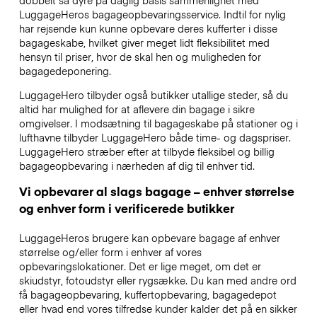
LuggageHeros bagageopbevaringsservice. Indtil for nylig
har rejsende kun kunne opbevare deres kufferter i disse
bagageskabe, hvilket giver meget lidt fleksibilitet med
hensyn til priser, hvor de skal hen og muligheden for
bagagedeponering.
LuggageHero tilbyder også butikker utallige steder, så du
altid har mulighed for at aflevere din bagage i sikre
omgivelser. I modsætning til bagageskabe på stationer og i
lufthavne tilbyder LuggageHero både time- og dagspriser.
LuggageHero stræber efter at tilbyde fleksibel og billig
bagageopbevaring i nærheden af dig til enhver tid.
Vi opbevarer al slags bagage – enhver størrelse
og enhver form i verificerede butikker
LuggageHeros brugere kan opbevare bagage af enhver
størrelse og/eller form i enhver af vores
opbevaringslokationer. Det er lige meget, om det er
skiudstyr, fotoudstyr eller rygsække. Du kan med andre ord
få bagageopbevaring, kuffertopbevaring, bagagedepot
eller hvad end vores tilfredse kunder kalder det på en sikker