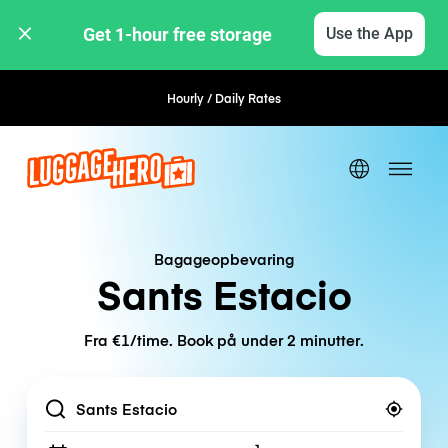
Get 1-hour free storage 
Use the App
Hourly / Daily Rates
Flexible Booking
Bagageopbevaring
Sants Estacio
Fra €1/time. Book på under 2 minutter.
Location