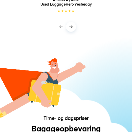
Used LuggageHero
Yesterday
★
★
★
★
★
Time- og dagspriser
Bagageopbevaring