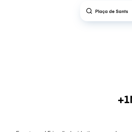
Location
+1