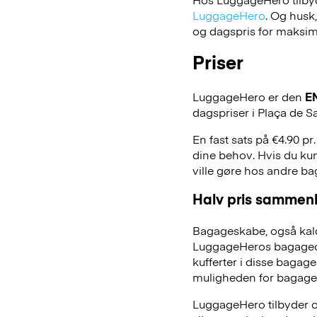
LuggageHero
. Og husk
og dagspris for maksimal
Priser
LuggageHero er den
E
dagspriser i Plaça de Sa
En fast sats på €4.90 pr
dine behov. Hvis du kun
ville gøre hos andre b
Halv pris sammenl
Bagageskabe, også kald
LuggageHeros bagageopb
kufferter i disse bagage
muligheden for bagage
LuggageHero tilbyder ogs