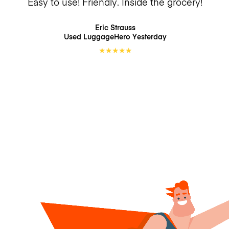
Easy to use! Friendly. Inside the grocery!
Eric Strauss
Used LuggageHero
Yesterday
★
★
★
★
★