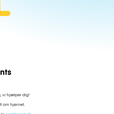
nts
 vi hjælper dig!
t om hjørnet.
 er
certificeret af