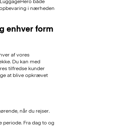
er LuggageHero både
ageopbevaring i nærheden
og enhver form
hver af vores
gsække. Du kan med
es tilfredse kunder
lge at blive opkrævet
gørende, når du rejser.
 periode. Fra dag to og