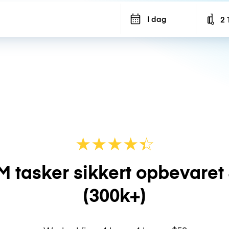
I dag
2 
Num
★
★
★
★
☆
★
M tasker sikkert opbevaret
(300k+)