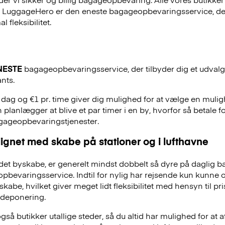
, LuggageHero er den eneste bagageopbevaringsservice, der
 fleksibilitet.
NESTE
bagageopbevaringsservice, der tilbyder dig et udvalg a
nts.
. dag og €1 pr. time giver dig mulighed for at vælge en mulig
 planlægger at blive et par timer i en by, hvorfor så betale f
agageopbevaringstjenester.
ignet med skabe på stationer og i lufthavne
et byskabe, er generelt mindst dobbelt så dyre på daglig 
evaringsservice. Indtil for nylig har rejsende kun kunne 
skabe, hvilket giver meget lidt fleksibilitet med hensyn til pr
deponering.
å butikker utallige steder, så du altid har mulighed for at a