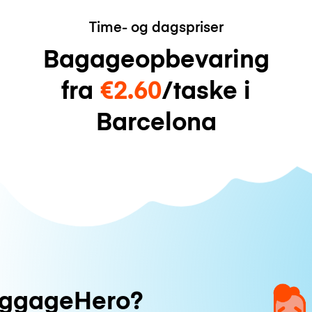
Time- og dagspriser
Bagageopbevaring
fra
€2.60
/taske i
Barcelona
uggageHero?