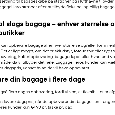
dsætning til bagageskabe på stationer og i lufthavne tilbyd
ggageHero stræber efter at tilbyde fleksibel og billig bag
al slags bagage – enhver størrelse 
 butikker
an opbevare bagage af enhver størrelse og/eller form i en
Det er lige meget, om det er skiudstyr, fotoudstyr eller ry
evaring, kuffertopbevaring, bagagedepot eller hvad end vor
 måde, da vi tilbyder det hele. LuggageHeros kunder kan væ
res dagspris, uanset hvad de vil have opbevaret.
re din bagage i flere dage
å flere dages opbevaring, fordi vi ved, at fleksibilitet er af
n lavere dagspris, når du opbevarer din bagage i en længere
res kunder kun €4.90 pr. taske pr. dag.