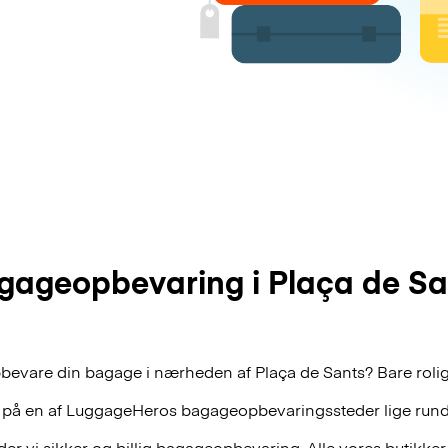
gageopbevaring i Plaça de Sa
bevare din bagage i nærheden af Plaça de Sants? Bare rolig,
 på en af
LuggageHeros
bagageopbevaringssteder lige rund
r vi sikker og billig bagageopbevaring. Alle vores butikker