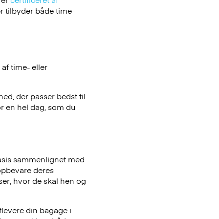
 tilbyder både time-
f time- eller
hed, der passer bedst til
or en hel dag, som du
basis sammenlignet med
opbevare deres
iser, hvor de skal hen og
flevere din bagage i