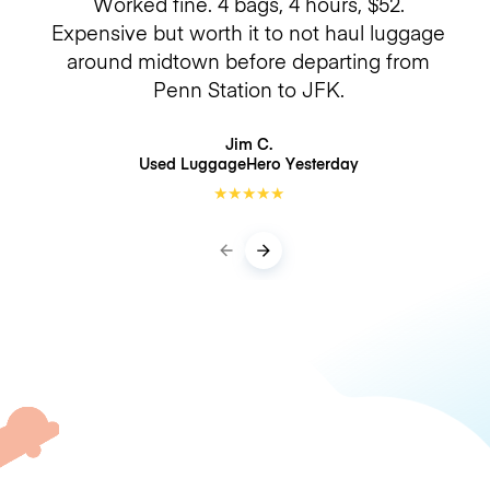
Worked fine. 4 bags, 4 hours, $52.
Expensive but worth it to not haul luggage
around midtown before departing from
Penn Station to JFK.
Jim C.
Used LuggageHero
Yesterday
★
★
★
★
★