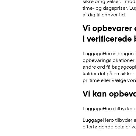
sikre omgivelser. I mo
time- og dagspriser. Lu
af dig til enhver tid.
Vi opbevarer 
i verificerede
LuggageHeros brugere k
opbevaringslokationer. 
andre ord få bagageopb
kalder det på en sikker
pr. time eller vælge vo
Vi kan opbeva
LuggageHero tilbyder ogs
LuggageHero tilbyder e
efterfølgende betaler vo