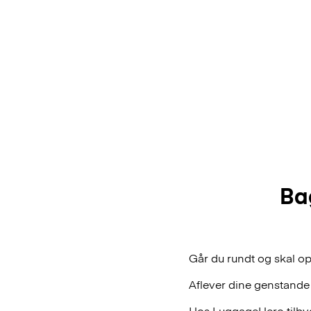
Ba
Går du rundt og skal op
Aflever dine genstande
Hos LuggageHero tilbyde