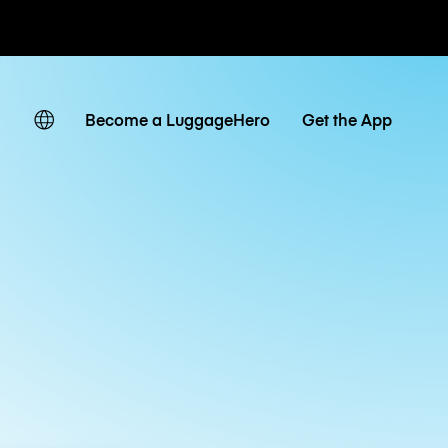
ates
Become a LuggageHero
Get the App