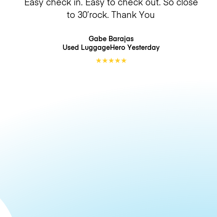
Easy check in. Easy to check out. So close
to 30’rock. Thank You
Gabe Barajas
Used LuggageHero
Yesterday
★
★
★
★
★