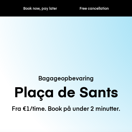
ok now, pay later
Free cancellation
Hourly / Daily R
Bagageopbevaring
Plaça de Sants
Fra €1/time. Book på under 2 minutter.