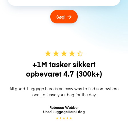
Søg!
★
★
★
★
☆
★
+1M tasker sikkert
opbevaret
4.7
(300k+)
All good. Luggage hero is an easy way to find somewhere
local to leave your bag for the day.
Rebecca Webber
Used LuggageHero
I dag
★
★
★
★
★