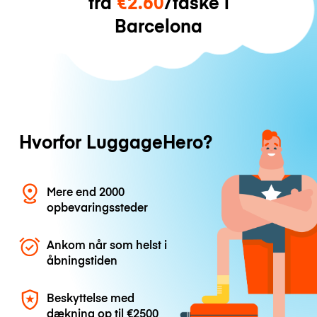
fra
€2.60
/taske i
Barcelona
Hvorfor LuggageHero?
Mere end 2000
opbevaringssteder
Ankom når som helst i
åbningstiden
Beskyttelse med
dækning op til
€2500