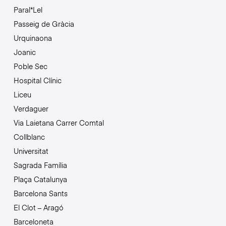
Paral*Lel
Passeig de Gràcia
Urquinaona
Joanic
Poble Sec
Hospital Clínic
Liceu
Verdaguer
Via Laietana Carrer Comtal
Collblanc
Universitat
Sagrada Família
Plaça Catalunya
Barcelona Sants
El Clot – Aragó
Barceloneta