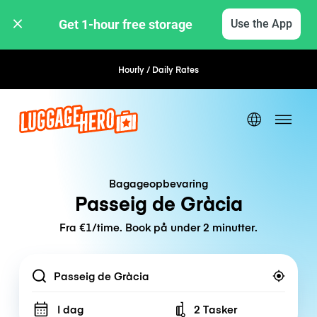
Get 1-hour free storage 
Use the App
Hourly / Daily Rates
Flexible Booking
Bagageopbevaring
Passeig de Gràcia
Fra €1/time. Book på under 2 minutter.
Location
I dag
2 Tasker
Number of bags