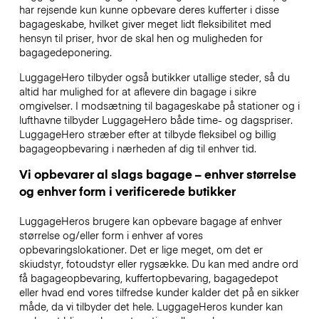
har rejsende kun kunne opbevare deres kufferter i disse
bagageskabe, hvilket giver meget lidt fleksibilitet med
hensyn til priser, hvor de skal hen og muligheden for
bagagedeponering.
LuggageHero tilbyder også butikker utallige steder, så du
altid har mulighed for at aflevere din bagage i sikre
omgivelser. I modsætning til bagageskabe på stationer og i
lufthavne tilbyder LuggageHero både time- og dagspriser.
LuggageHero stræber efter at tilbyde fleksibel og billig
bagageopbevaring i nærheden af dig til enhver tid.
Vi opbevarer al slags bagage – enhver størrelse
og enhver form i verificerede butikker
LuggageHeros brugere kan opbevare bagage af enhver
størrelse og/eller form i enhver af vores
opbevaringslokationer. Det er lige meget, om det er
skiudstyr, fotoudstyr eller rygsække. Du kan med andre ord
få bagageopbevaring, kuffertopbevaring, bagagedepot
eller hvad end vores tilfredse kunder kalder det på en sikker
måde, da vi tilbyder det hele. LuggageHeros kunder kan