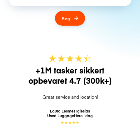
Søg!
★
★
★
★
☆
★
+1M tasker sikkert
opbevaret
4.7
(300k+)
Great service and location!
Laura Lesmes Iglesias
Used LuggageHero
I dag
★
★
★
★
★