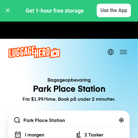
Get 1-hour free storage 
Use the App
Hourly / Daily Rates
Bagageopbevaring
Park Place Station
Fra $1.99/time. Book på under 2 minutter.
Location
I morgen
2 Tasker
Number of bags