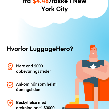
fra
$4.48
/taske i New
York City
Hvorfor LuggageHero?
Mere end 2000
opbevaringssteder
Ankom når som helst i
åbningstiden
Beskyttelse med
dækning op til
$3000