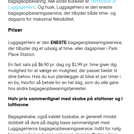
bagageopbevaring. Alle vores butikker er
certificeret af
LuggageHero
. Og husk, LuggageHero er den eneste
bagageopbevaringsservice, der tilbyder både time- og
dagspris for maksimal fleksibilitet.
Priser
LuggageHero er den
ENESTE
bagageopbevaringsservice,
der tilbyder dig et udvalg af time- eller dagspriser i Park
Place Station.
En fast sats på $6.90 pr. dag og $1.99 pr. time giver dig
mulighed for at vælge en mulighed, der passer bedst til
dine behov. Hvis du kun planlægger at blive et par timer i
en by, hvorfor så betale for en hel dag, som du ville gøre
hos andre bagageopbevaringstjenester.
Halv pris sammenlignet med skabe på stationer og i
lufthavne
Bagageskabe, også kaldet byskabe, er generelt mindst
dobbelt så dyre på daglig basis sammenlignet med
LuggageHeros bagageopbevaringsservice. Indtil for nylig