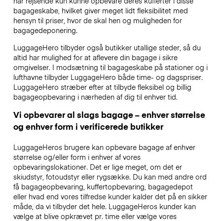
har rejsende kun kunne opbevare deres kufferter i disse
bagageskabe, hvilket giver meget lidt fleksibilitet med
hensyn til priser, hvor de skal hen og muligheden for
bagagedeponering.
LuggageHero tilbyder også butikker utallige steder, så du
altid har mulighed for at aflevere din bagage i sikre
omgivelser. I modsætning til bagageskabe på stationer og i
lufthavne tilbyder LuggageHero både time- og dagspriser.
LuggageHero stræber efter at tilbyde fleksibel og billig
bagageopbevaring i nærheden af dig til enhver tid.
Vi opbevarer al slags bagage – enhver størrelse
og enhver form i verificerede butikker
LuggageHeros brugere kan opbevare bagage af enhver
størrelse og/eller form i enhver af vores
opbevaringslokationer. Det er lige meget, om det er
skiudstyr, fotoudstyr eller rygsække. Du kan med andre ord
få bagageopbevaring, kuffertopbevaring, bagagedepot
eller hvad end vores tilfredse kunder kalder det på en sikker
måde, da vi tilbyder det hele. LuggageHeros kunder kan
vælge at blive opkrævet pr. time eller vælge vores