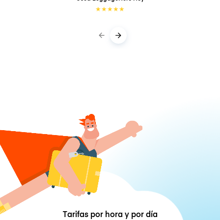
★
★
★
★
★
Tarifas por hora y por día