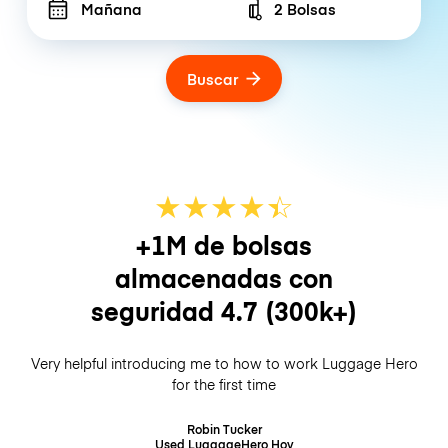
Mañana
2 Bolsas
Number of bags
Buscar
★
★
★
★
☆
★
+1M de bolsas
almacenadas con
seguridad
4.7
(300k+)
Very helpful introducing me to how to work Luggage Hero
for the first time
Robin Tucker
Used LuggageHero
Hoy