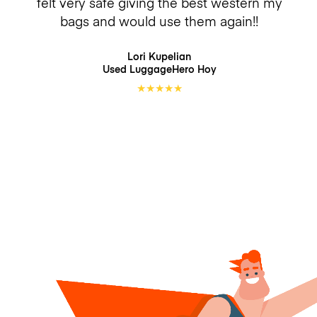
felt very safe giving the best western my
bags and would use them again!!
Lori Kupelian
Used LuggageHero
Hoy
★
★
★
★
★