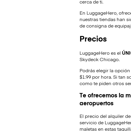
cerca de ti.
En LuggageHero, ofrec
nuestras tiendas han s
de consigna de equipaje
Precios
LuggageHero es el
ÚN
Skydeck Chicago.
Podrás elegir la opción
$1.99 por hora. Si tan 
como te piden otros se
Te ofrecemos la mi
aeropuertos
El precio del alquiler 
servicio de LuggageHer
maletas en estas taquill