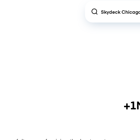
Location
+1