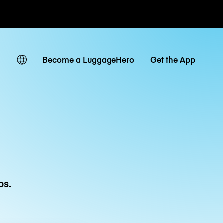
r hora / día
Become a LuggageHero
Get the App
os.