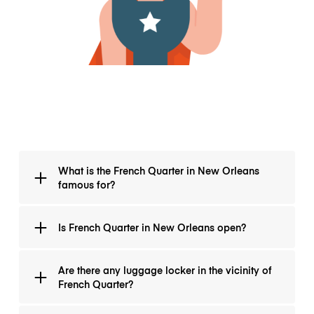
What is the French Quarter in New Orleans
famous for?
French Quarter is known for its traditional-style
Is French Quarter in New Orleans open?
hotels, such as the Bourbon Orleans, Hotel
Monteleone (family-owned), Royal Sonesta, the Astor,
and the Omni Royal Orleans.
Yes! New Orleans is still available to visitors for both
Are there any luggage locker in the vicinity of
business and pleasure.
French Quarter?