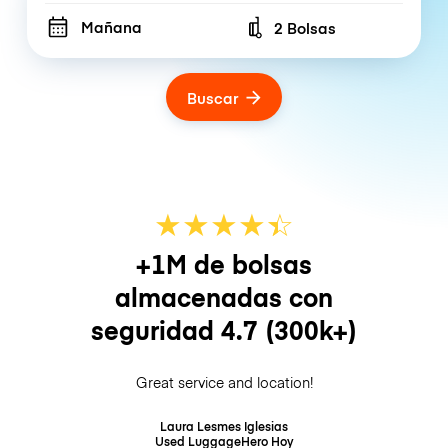
Mañana
2 Bolsas
Number of bags
Buscar
★
★
★
★
☆
★
+1M de bolsas
almacenadas con
seguridad
4.7
(300k+)
Great service and location!
Laura Lesmes Iglesias
Used LuggageHero
Hoy