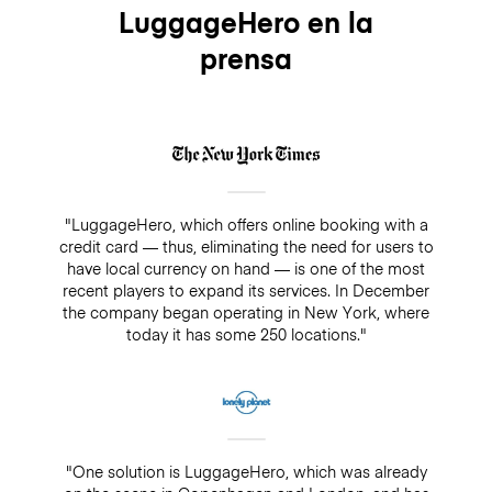
cover your bags for up to $3,000/€2500 while being
LuggageHero en la
stored. On the other hand, if you decide not to add
prensa
insurance, there is always a guarantee of $500. Make
sure you do not pay cash in a drop-off/pick-up shop,
because insurance will not cover any bookings that
are not paid directly through LuggageHero
"LuggageHero, which offers online booking with a
credit card — thus, eliminating the need for users to
have local currency on hand — is one of the most
recent players to expand its services. In December
the company began operating in New York, where
today it has some 250 locations."
"One solution is LuggageHero, which was already