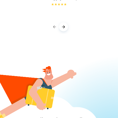
★
★
★
★
★