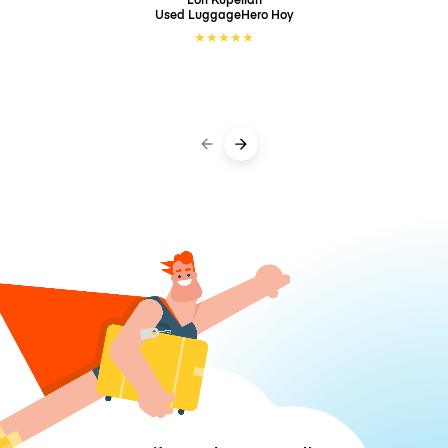
Used LuggageHero
Hoy
★
★
★
★
★