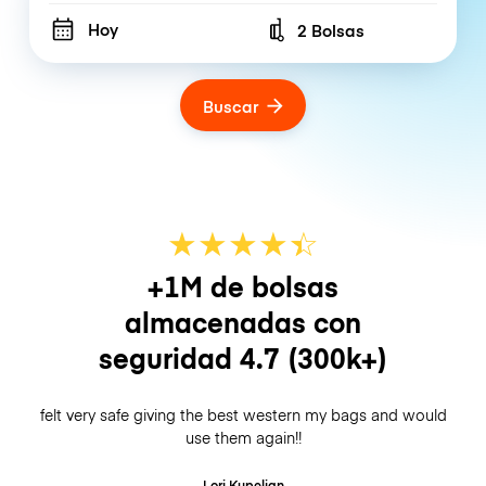
Hoy
2 Bolsas
Number of bags
Buscar
★
★
★
★
☆
★
+1M de bolsas
almacenadas con
seguridad
4.7
(300k+)
felt very safe giving the best western my bags and would
use them again!!
Lori Kupelian