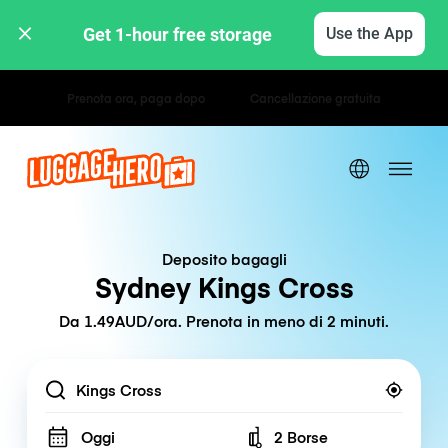
Get 1-hour free storage 
Use the App
Tariffe orarie / giornaliere
Deposito bagagli
Sydney Kings Cross
Da 1.49AUD/ora. Prenota in meno di 2 minuti.
Location
Oggi
2 Borse
Number of bags