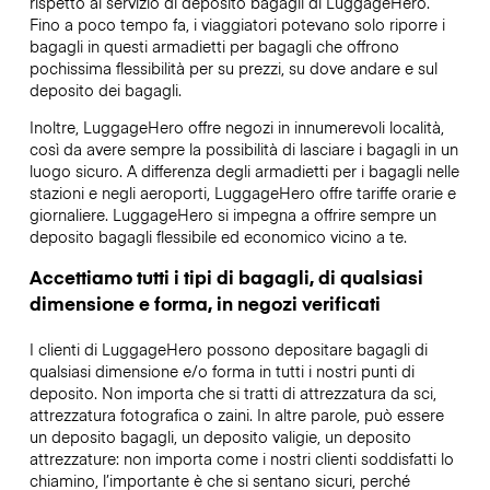
rispetto al servizio di deposito bagagli di LuggageHero.
Fino a poco tempo fa, i viaggiatori potevano solo riporre i
bagagli in questi armadietti per bagagli che offrono
pochissima flessibilità per su prezzi, su dove andare e sul
deposito dei bagagli.
Inoltre, LuggageHero offre negozi in innumerevoli località,
così da avere sempre la possibilità di lasciare i bagagli in un
luogo sicuro. A differenza degli armadietti per i bagagli nelle
stazioni e negli aeroporti, LuggageHero offre tariffe orarie e
giornaliere. LuggageHero si impegna a offrire sempre un
deposito bagagli flessibile ed economico vicino a te.
Accettiamo tutti i tipi di bagagli, di qualsiasi
dimensione e forma, in negozi verificati
I clienti di LuggageHero possono depositare bagagli di
qualsiasi dimensione e/o forma in tutti i nostri punti di
deposito. Non importa che si tratti di attrezzatura da sci,
attrezzatura fotografica o zaini. In altre parole, può essere
un deposito bagagli, un deposito valigie, un deposito
attrezzature: non importa come i nostri clienti soddisfatti lo
chiamino, l’importante è che si sentano sicuri, perché