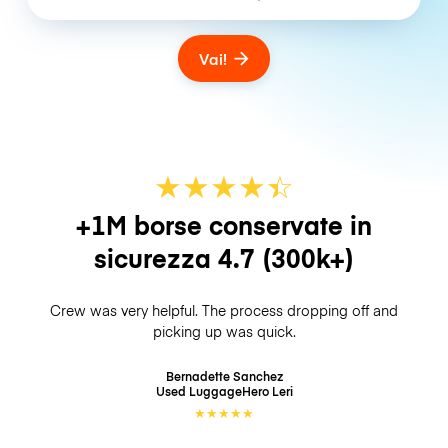
Vai!
★
★
★
★
☆
★
+1M borse conservate in
sicurezza
4.7
(300k+)
Crew was very helpful. The process dropping off and
picking up was quick.
Bernadette Sanchez
Used LuggageHero
Leri
★
★
★
★
★