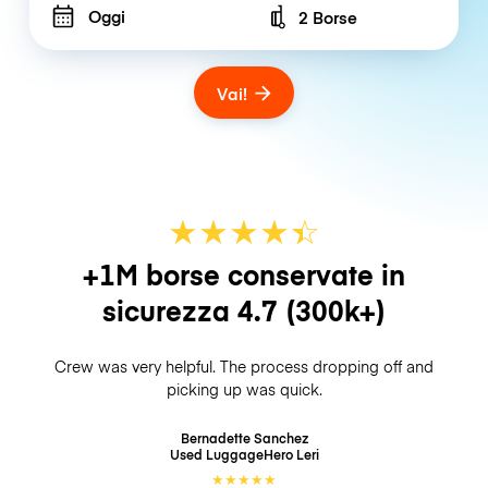
Oggi
2 Borse
Number of bags
Vai!
★
★
★
★
☆
★
+1M borse conservate in
sicurezza
4.7
(300k+)
Crew was very helpful. The process dropping off and
picking up was quick.
Bernadette Sanchez
Used LuggageHero
Leri
★
★
★
★
★