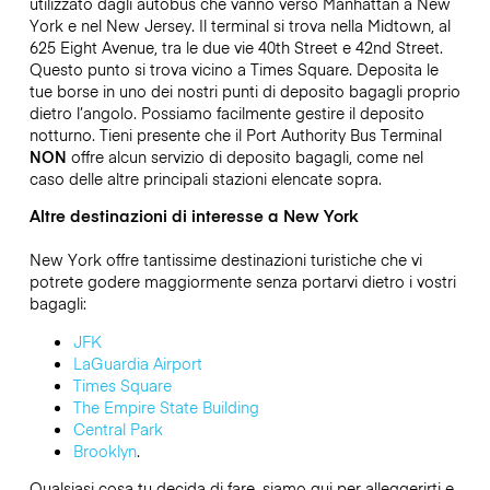
utilizzato dagli autobus che vanno verso Manhattan a New
York e nel New Jersey. Il terminal si trova nella Midtown, al
625 Eight Avenue, tra le due vie 40th Street e 42nd Street.
Questo punto si trova vicino a Times Square. Deposita le
tue borse in uno dei nostri punti di deposito bagagli proprio
dietro l’angolo. Possiamo facilmente gestire il deposito
notturno. Tieni presente che il Port Authority Bus Terminal
NON
offre alcun servizio di deposito bagagli, come nel
caso delle altre principali stazioni elencate sopra.
Altre destinazioni di interesse a New York
New York offre tantissime destinazioni turistiche che vi
potrete godere maggiormente senza portarvi dietro i vostri
bagagli:
JFK
LaGuardia Airport
Times Square
The Empire State Building
Central Park
Brooklyn
.
Qualsiasi cosa tu decida di fare, siamo qui per alleggerirti e