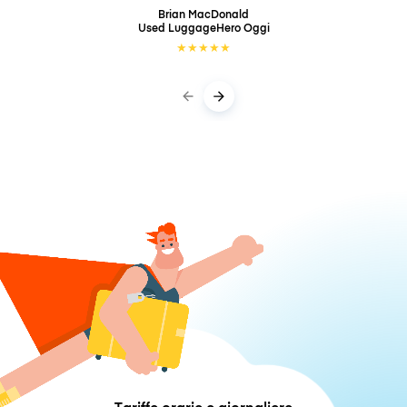
Brian MacDonald
Used LuggageHero
Oggi
★
★
★
★
★
Tariffe orarie e giornaliere