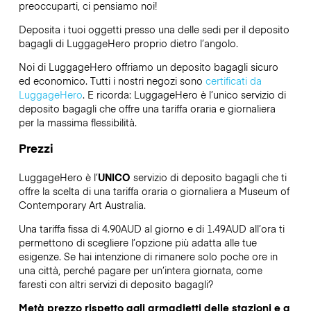
preoccuparti, ci pensiamo noi!
Deposita i tuoi oggetti presso una delle sedi per il deposito
bagagli di
LuggageHero
proprio dietro l’angolo.
Noi di LuggageHero offriamo un deposito bagagli sicuro
ed economico. Tutti i nostri negozi sono
certificati da
LuggageHero
. E ricorda: LuggageHero è l’unico servizio di
deposito bagagli che offre una tariffa oraria e giornaliera
per la massima flessibilità.
Prezzi
LuggageHero è l’
UNICO
servizio di deposito bagagli che ti
offre la scelta di una tariffa oraria o giornaliera a Museum of
Contemporary Art Australia.
Una tariffa fissa di 4.90AUD al giorno e di 1.49AUD all’ora ti
permettono di scegliere l’opzione più adatta alle tue
esigenze. Se hai intenzione di rimanere solo poche ore in
una città, perché pagare per un’intera giornata, come
faresti con altri servizi di deposito bagagli?
Metà prezzo rispetto agli armadietti delle stazioni e a