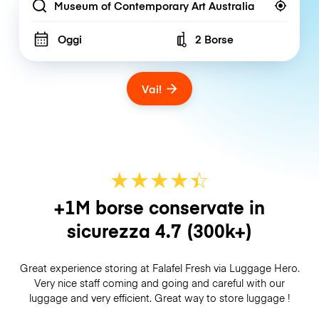
Location
Oggi
2 Borse
Number of bags
Vai!
★
★
★
★
☆
★
+1M borse conservate in
sicurezza
4.7
(300k+)
Great experience storing at Falafel Fresh via Luggage Hero.
Very nice staff coming and going and careful with our
luggage and very efficient. Great way to store luggage !