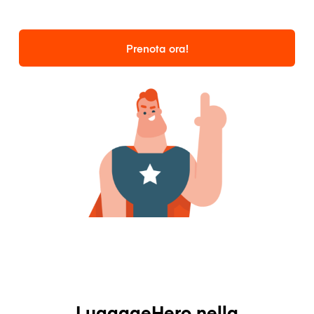
Prenota ora!
LuggageHero nella