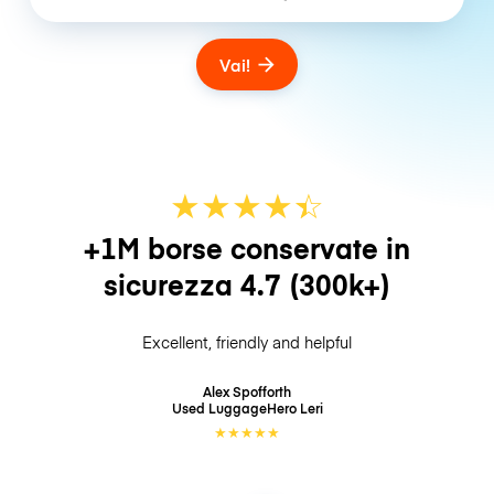
Vai!
★
★
★
★
☆
★
+1M borse conservate in
sicurezza
4.7
(300k+)
Excellent, friendly and helpful
Alex Spofforth
Used LuggageHero
Leri
★
★
★
★
★