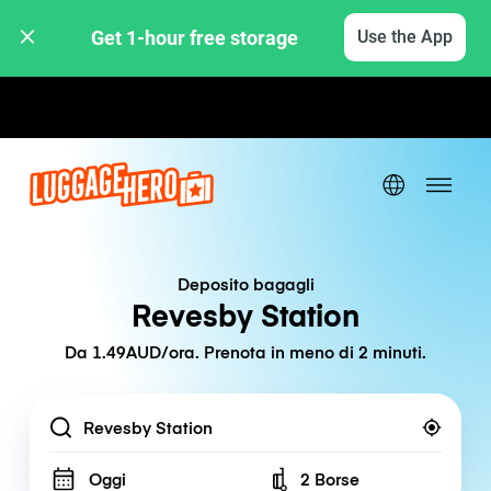
Get 1-hour free storage 
Use the App
Tariffe orarie / giornaliere
Deposito bagagli
Revesby Station
Da 1.49AUD/ora. Prenota in meno di 2 minuti.
Location
Oggi
2 Borse
Number of bags