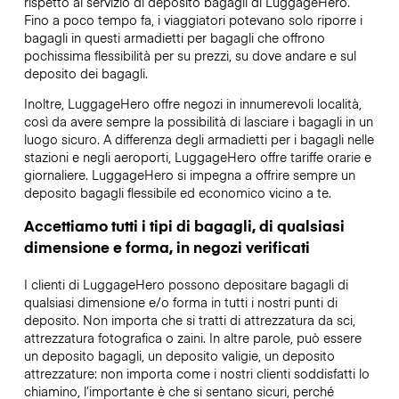
rispetto al servizio di deposito bagagli di LuggageHero.
Fino a poco tempo fa, i viaggiatori potevano solo riporre i
bagagli in questi armadietti per bagagli che offrono
pochissima flessibilità per su prezzi, su dove andare e sul
deposito dei bagagli.
Inoltre, LuggageHero offre negozi in innumerevoli località,
così da avere sempre la possibilità di lasciare i bagagli in un
luogo sicuro. A differenza degli armadietti per i bagagli nelle
stazioni e negli aeroporti, LuggageHero offre tariffe orarie e
giornaliere. LuggageHero si impegna a offrire sempre un
deposito bagagli flessibile ed economico vicino a te.
Accettiamo tutti i tipi di bagagli, di qualsiasi
dimensione e forma, in negozi verificati
I clienti di LuggageHero possono depositare bagagli di
qualsiasi dimensione e/o forma in tutti i nostri punti di
deposito. Non importa che si tratti di attrezzatura da sci,
attrezzatura fotografica o zaini. In altre parole, può essere
un deposito bagagli, un deposito valigie, un deposito
attrezzature: non importa come i nostri clienti soddisfatti lo
chiamino, l’importante è che si sentano sicuri, perché