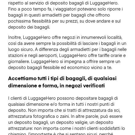
rispetto al servizio di deposito bagagli di LuggageHero.
Fino a poco tempo fa, i viaggiatori potevano solo riporre i
bagagli in questi armadietti per bagagli che offrono
pochissima flessibilità per su prezzi, su dove andare e sul
deposito dei bagagli.
Inoltre, LuggageHero offre negozi in innumerevoli località,
così da avere sempre la possibilità di lasciare i bagagli in un
luogo sicuro. A differenza degli armadietti per i bagagli nelle
stazioni e negli aeroporti, LuggageHero offre tariffe orarie e
giornaliere. LuggageHero si impegna a offrire sempre un
deposito bagagli flessibile ed economico vicino a te.
Accettiamo tutti i tipi di bagagli, di qualsiasi
dimensione e forma, in negozi verificati
I clienti di LuggageHero possono depositare bagagli di
qualsiasi dimensione e/o forma in tutti i nostri punti di
deposito. Non importa che si tratti di attrezzatura da sci,
attrezzatura fotografica o zaini. In altre parole, può essere
un deposito bagagli, un deposito valigie, un deposito
attrezzature: non importa come i nostri clienti soddisfatti lo
chiamino, l’importante è che si sentano sicuri, perché