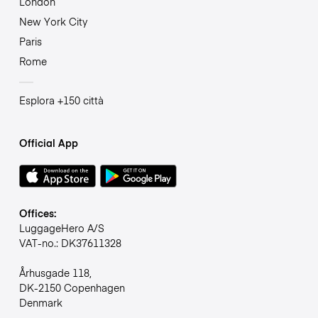
London
New York City
Paris
Rome
Esplora +150 città
Official App
Offices:
LuggageHero A/S
VAT-no.: DK37611328
Århusgade 118,
DK-2150 Copenhagen
Denmark