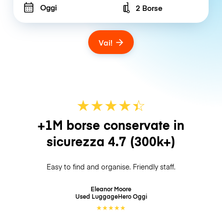
Oggi
2 Borse
Number of bags
Vai!
★
★
★
★
☆
★
+1M borse conservate in
sicurezza
4.7
(300k+)
Easy to find and organise. Friendly staff.
Eleanor Moore
Used LuggageHero
Oggi
★
★
★
★
★