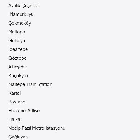
Ayrılık Çeşmesi
Ihlamurkuyu
Çekmeköy
Maltepe
Gülsuyu
İdealtepe
Göztepe
Altınşehir
Küçükyalı
Maltepe Train Station
Kartal
Bostancı
Hastane-Adliye
Halkalı
Necip Fazıl Metro İstasyonu
Çağlayan