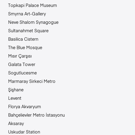
Topkapi Palace Museum
Smyrna Art-Gallery
Neve Shalom Synagogue
Sultanahmet Square
Basilica Cistern
The Blue Mosque
Mısır Çarşısı
Galata Tower
Sogutlucesme
Marmaray Sirkeci Metro
Şişhane
Levent
Florya Akvaryum
Bahçelievler Metro İstasyonu
Aksaray
Uskudar Station