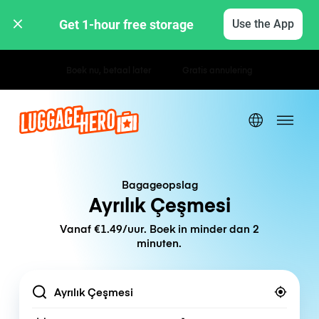
Get 1-hour free storage 
Use the App
Uur- / dagtarieven
Bagageopslag
Ayrılık Çeşmesi
Vanaf €1.49/uur. Boek in minder dan 2
minuten.
Location