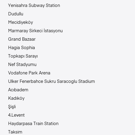
Yenisahra Subway Station
Dudullu
Mecidiyeköy
Marmaray Sirkeci İstasyonu
Grand Bazaar
Hagia Sophia
Topkapı Sarayı
Nef Stadyumu
Vodafone Park Arena
Ulker Fenerbahce Sukru Saracoglu Stadium
Acıbadem
Kadıköy
Şişli
4.Levent
Haydarpasa Train Station
Taksim