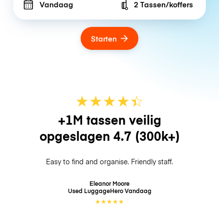
Vandaag
2 Tassen/koffers
Number of bags
Starten
★
★
★
★
☆
★
+1M tassen veilig
opgeslagen
4.7
(300k+)
Easy to find and organise. Friendly staff.
Eleanor Moore
Used LuggageHero
Vandaag
★
★
★
★
★