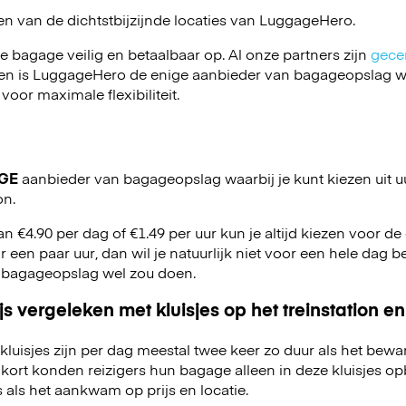
en van de dichtstbijzijnde locaties van
LuggageHero
.
je bagage veilig en betaalbaar op. Al onze partners zijn
gecer
en is LuggageHero de enige aanbieder van bagageopslag wa
 voor maximale flexibiliteit.
GE
aanbieder van bagageopslag waarbij je kunt kiezen uit u
on.
an €4.90 per dag of €1.49 per uur kun je altijd kiezen voor de o
r een paar uur, dan wil je natuurlijk niet voor een hele dag be
 bagageopslag wel zou doen.
js vergeleken met kluisjes op het treinstation en
kluisjes zijn per dag meestal twee keer zo duur als het bewa
kort konden reizigers hun bagage alleen in deze kluisjes o
 als het aankwam op prijs en locatie.