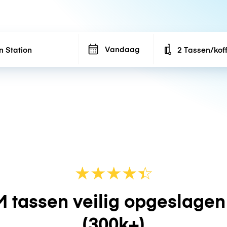
Vandaag
2 Tassen/kof
Number of bags
★
★
★
★
☆
★
 tassen veilig opgeslage
(300k+)