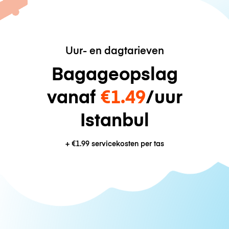
Uur- en dagtarieven
Bagageopslag
vanaf
€1.49
/uur
Istanbul
+
€1.99
servicekosten per tas