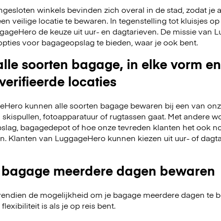
esloten winkels bevinden zich overal in de stad, zodat je a
 veilige locatie te bewaren. In tegenstelling tot kluisjes op 
LuggageHero de keuze uit uur- en dagtarieven. De missie van
opties voor bagageopslag te bieden, waar je ook bent.
lle soorten bagage, in elke vorm en
verifieerde locaties
Hero kunnen alle soorten bagage bewaren bij een van onze
m skispullen, fotoapparatuur of rugtassen gaat. Met andere w
slag, bagagedepot of hoe onze tevreden klanten het ook no
en. Klanten van LuggageHero kunnen kiezen uit uur- of dagt
 bagage meerdere dagen bewaren
endien de mogelijkheid om je bagage meerdere dagen te 
exibiliteit is als je op reis bent.