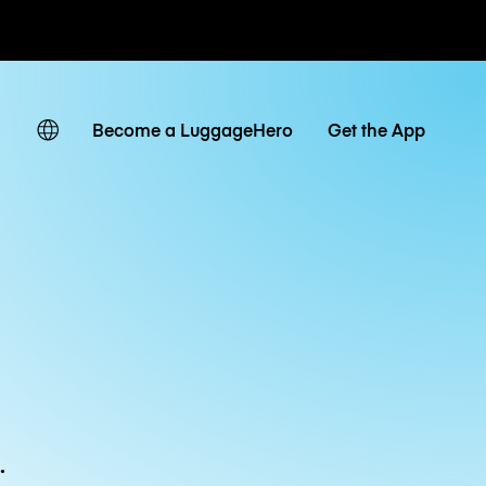
ven
Become a LuggageHero
Get the App
.