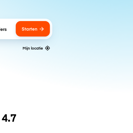
Starten
fers
Mijn locatie
n
4.7