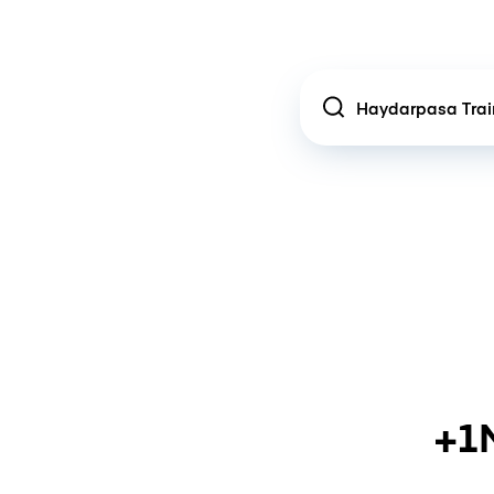
Location
+1M