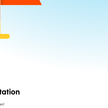
ation
en!