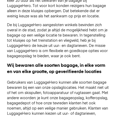
keer zo duur als het bewaren van je bagage bij
LuggageHero. Tot voor kort konden reizigers hun bagage
alleen in deze kluisjes opbergen. Dat betekende dat er
weinig keuze was als het aankwam op prijs en locatie.
De bij LuggageHero aangesloten winkels bevinden zich
overal in de stad, zodat je altijd de mogelijkheid hebt om je
bagage op een veilige locatie te bewaren. In tegenstelling
tot kluisjes op het treinstation en vliegveld, heb je bij
LuggageHero de keuze uit uur- en dagtarieven. De missie
van LuggageHero is om flexibele en goedkope opties voor
bagageopslag te bieden, waar je ook bent.
Wij bewaren alle soorten bagage, in elke vorm
en van elke grootte, op geverifieerde locaties
Gebruikers van LuggageHero kunnen alle soorten bagage
bewaren bij een van onze opslaglocaties. Het maakt niet uit
of het om skispullen, fotoapparatuur of rugtassen gaat. Met
andere woorden: je kunt onze bagageopslag, kofferopslag,
bagagedepot of hoe onze tevreden klanten het ook
noemen, altijd op een veilige manier gebruiken. Klanten van
LuggageHero kunnen kiezen uit uur- of dagtarieven,