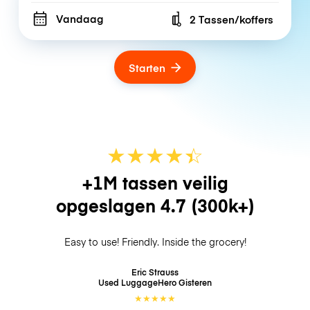
Vandaag
2 Tassen/koffers
Number of bags
Starten
★
★
★
★
☆
★
+1M tassen veilig
opgeslagen
4.7
(300k+)
Easy to use! Friendly. Inside the grocery!
Eric Strauss
Used LuggageHero
Gisteren
★
★
★
★
★