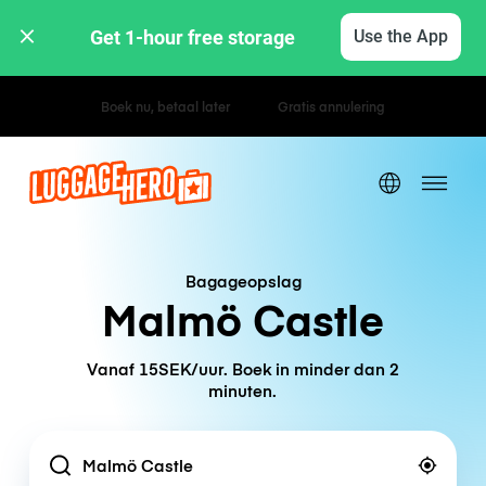
Get 1-hour free storage 
Use the App
Uur- / dagtarieven
Bagageopslag
Malmö Castle
Vanaf 15SEK/uur. Boek in minder dan 2
minuten.
Location