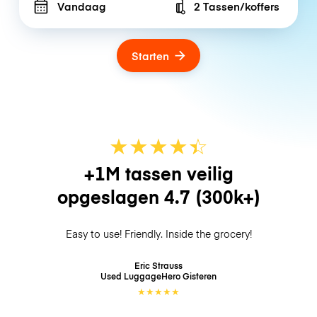
Vandaag
2 Tassen/koffers
Number of bags
Starten
★
★
★
★
☆
★
+1M tassen veilig
opgeslagen
4.7
(300k+)
Easy to use! Friendly. Inside the grocery!
Eric Strauss
Used LuggageHero
Gisteren
★
★
★
★
★