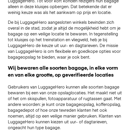
LuggageHero. Tot voor kort konden reizigers hun bagage
alleen in deze kluisjes opbergen. Dat betekende dat er
weinig keuze was als het aankwam op prijs en locatie.
De bij LuggageHero aangesloten winkels bevinden zich
overal in de stad, zodat je altijd de mogelijkheid hebt om je
bagage op een veilige locatie te bewaren. In tegenstelling
tot kluisjes op het treinstation en vliegveld, heb je bij
LuggageHero de keuze uit uur- en dagtarieven. De missie
van LuggageHero is om flexibele en goedkope opties voor
bagageopslag te bieden, waar je ook bent.
Wij bewaren alle soorten bagage, in elke vorm
en van elke grootte, op geverifieerde locaties
Gebruikers van LuggageHero kunnen alle soorten bagage
bewaren bij een van onze opslaglocaties. Het maakt niet uit
of het om skispullen, fotoapparatuur of rugtassen gaat. Met
andere woorden: je kunt onze bagageopslag, kofferopslag,
bagagedepot of hoe onze tevreden klanten het ook
noemen, altijd op een veilige manier gebruiken. Klanten van
LuggageHero kunnen kiezen uit uur- of dagtarieven,
ongeacht hun type bagage.