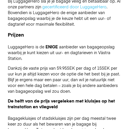
Bij LuggageHero sla je je bagage veilig en betaalbaar op. Al
onze partners zijn
gecertificeerd door LuggageHero
.
Bovendien is LuggageHero de enige aanbieder van
bagageopslag waarbij je de keuze hebt uit een uur- of
dagtarief voor maximale flexibiliteit.
Prijzen
LuggageHero is de
ENIGE
aanbieder van bagageopslag
waarbij je kunt kiezen uit uur- en dagtarieven in Västra
Station.
Dankzij de vaste prijs van 59.95SEK per dag of 15SEK per
uur kun je altijd kiezen voor de optie die het best bij je past.
Blijf je ergens maar een paar uur, dan wil je natuurlijk niet
voor een hele dag betalen – zoals je bij andere aanbieders
van bagageopslag wel zou doen.
De helft van de prijs vergeleken met kluisjes op het
treinstation en vliegveld
Bagagekluisjes of stadskluisjes zijn per dag meestal twee
keer zo duur als het bewaren van je bagage bij