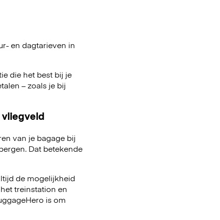
ur- en dagtarieven in
e die het best bij je
talen – zoals je bij
 vliegveld
ren van je bagage bij
pbergen. Dat betekende
ltijd de mogelijkheid
het treinstation en
 LuggageHero is om