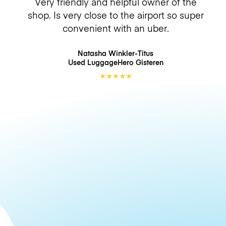
Very friendly and helpful owner of the
shop. Is very close to the airport so super
convenient with an uber.
Natasha Winkler-Titus
Used LuggageHero
Gisteren
★
★
★
★
★