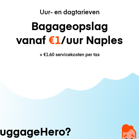
Uur- en dagtarieven
Bagageopslag
vanaf
€1
/uur Naples
+
€1.60
servicekosten per tas
uggageHero?