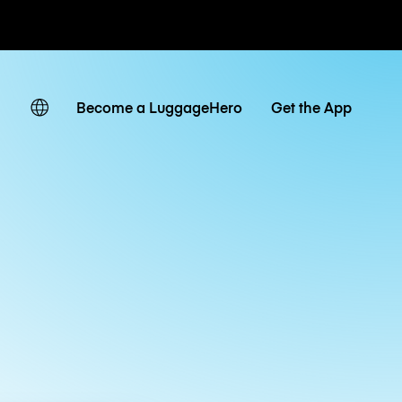
ven
Become a LuggageHero
Get the App