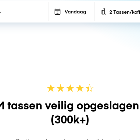
Vandaag
2 Tassen/kof
Number of bags
★
★
★
★
☆
★
 tassen veilig opgeslage
(300k+)