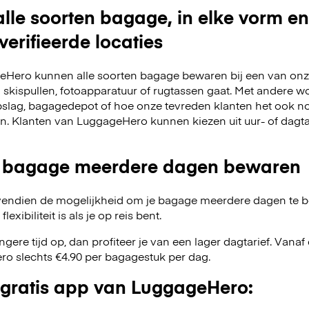
lle soorten bagage, in elke vorm en
verifieerde locaties
Hero kunnen alle soorten bagage bewaren bij een van onze
m skispullen, fotoapparatuur of rugtassen gaat. Met andere w
slag, bagagedepot of hoe onze tevreden klanten het ook no
en. Klanten van LuggageHero kunnen kiezen uit uur- of dagt
 bagage meerdere dagen bewaren
endien de mogelijkheid om je bagage meerdere dagen te 
exibiliteit is als je op reis bent.
angere tijd op, dan profiteer je van een lager dagtarief. Van
o slechts €4.90 per bagagestuk per dag.
gratis app van LuggageHero: