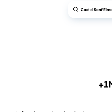
Location
+1M