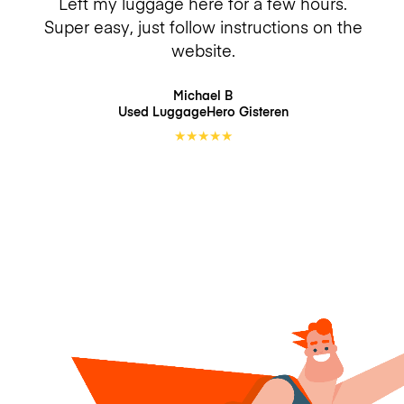
Left my luggage here for a few hours.
Super easy, just follow instructions on the
website.
Michael B
Used LuggageHero
Gisteren
★
★
★
★
★