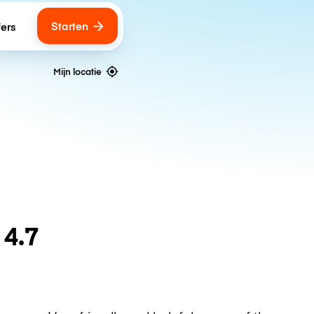
Starten
fers
Mijn locatie
n
4.7