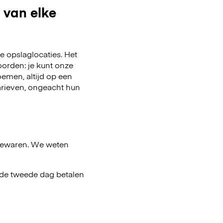
 van elke
 opslaglocaties. Het
oorden: je kunt onze
emen, altijd op een
arieven, ongeacht hun
bewaren. We weten
af de tweede dag betalen