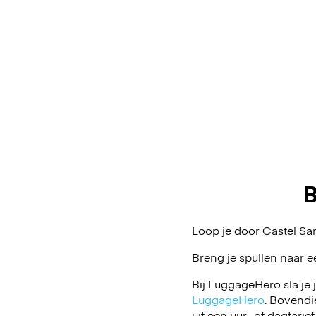
B
Loop je door Castel Sa
Breng je spullen naar e
Bij LuggageHero sla je 
LuggageHero
. Bovendi
uit een uur- of dagtarief