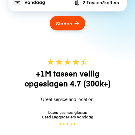
Vandaag
2 Tassen/koffers
Number of bags
Starten
★
★
★
★
☆
★
+1M tassen veilig
opgeslagen
4.7
(300k+)
Great service and location!
Laura Lesmes Iglesias
Used LuggageHero
Vandaag
★
★
★
★
★