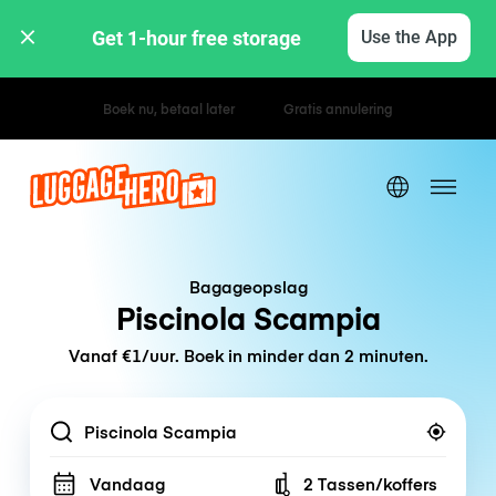
Get 1-hour free storage 
Use the App
Uur- / dagtarieven
Bagageopslag
Piscinola Scampia
Vanaf €1/uur. Boek in minder dan 2 minuten.
Location
Vandaag
2 Tassen/koffers
Number of bags