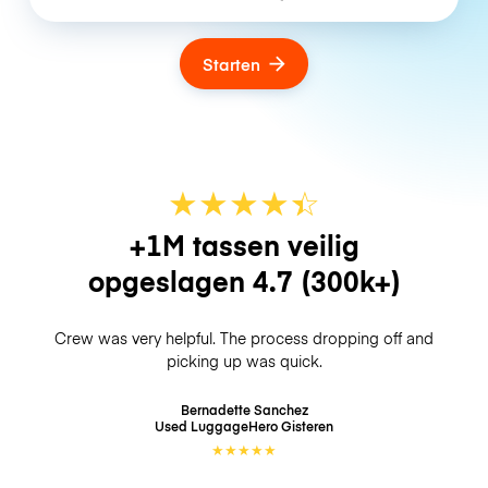
Starten
★
★
★
★
☆
★
+1M tassen veilig
opgeslagen
4.7
(300k+)
Crew was very helpful. The process dropping off and
picking up was quick.
Bernadette Sanchez
Used LuggageHero
Gisteren
★
★
★
★
★