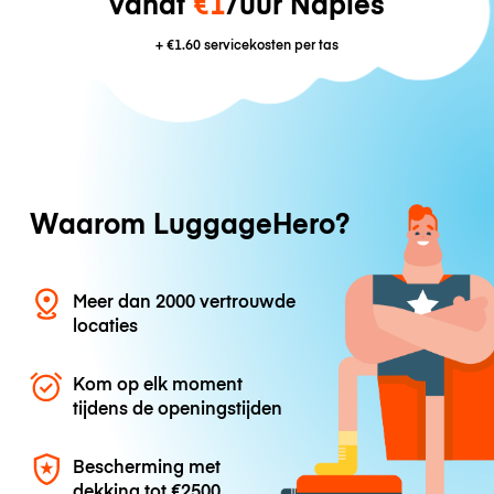
vanaf
€1
/uur Naples
+
€1.60
servicekosten per tas
Waarom LuggageHero?
Meer dan 2000 vertrouwde
locaties
Kom op elk moment
tijdens de openingstijden
Bescherming met
dekking tot
€2500