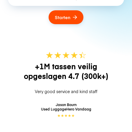
Starten
★
★
★
★
☆
★
+1M tassen veilig
opgeslagen
4.7
(300k+)
Very good service and kind staff
Jason Bourn
Used LuggageHero
Vandaag
★
★
★
★
★