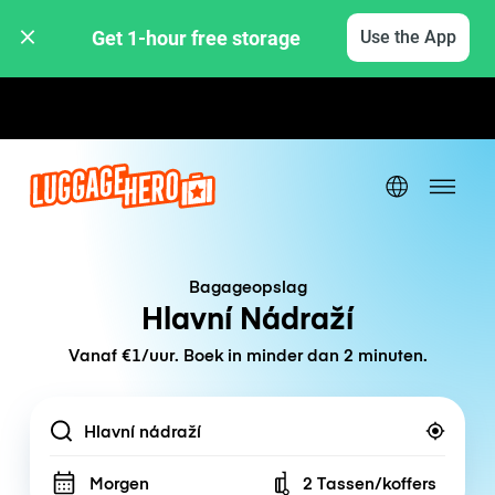
Get 1-hour free storage 
Use the App
Uur- / dagtarieven
Bagageopslag
Hlavní Nádraží
Vanaf €1/uur. Boek in minder dan 2 minuten.
Location
Morgen
2 Tassen/koffers
Number of bags