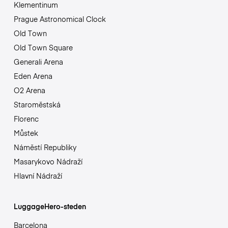
Klementinum
Prague Astronomical Clock
Old Town
Old Town Square
Generali Arena
Eden Arena
O2 Arena
Staroměstská
Florenc
Můstek
Náměstí Republiky
Masarykovo Nádraží
Hlavní Nádraží
LuggageHero-steden
Barcelona