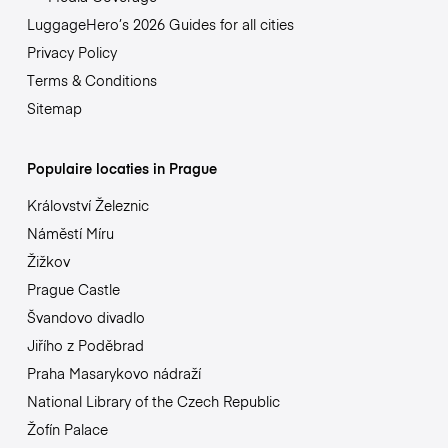
LuggageHero’s 2026 Guides for all cities
Privacy Policy
Terms & Conditions
Sitemap
Populaire locaties in Prague
Království Železnic
Náměstí Míru
Žižkov
Prague Castle
Švandovo divadlo
Jiřího z Poděbrad
Praha Masarykovo nádraží
National Library of the Czech Republic
Žofín Palace