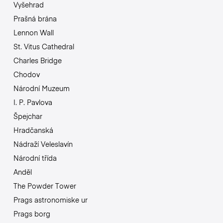
Vyšehrad
Prašná brána
Lennon Wall
St. Vitus Cathedral
Charles Bridge
Chodov
Národní Muzeum
I. P. Pavlova
Špejchar
Hradčanská
Nádraží Veleslavín
Národní třída
Anděl
The Powder Tower
Prags astronomiske ur
Prags borg