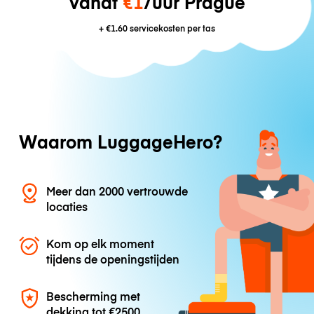
vanaf
€1
/uur Prague
+
€1.60
servicekosten per tas
Waarom LuggageHero?
Meer dan 2000 vertrouwde
locaties
Kom op elk moment
tijdens de openingstijden
Bescherming met
dekking tot
€2500