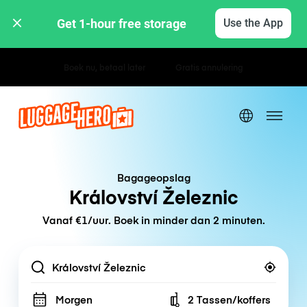
Get 1-hour free storage 
Use the App
Uur- / dagtarieven
Bagageopslag
Království Železnic
Vanaf €1/uur. Boek in minder dan 2 minuten.
Location
Morgen
2 Tassen/koffers
Number of bags