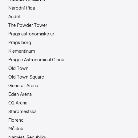
Národní třída
Anděl
The Powder Tower
Prags astronomiske ur
Prags borg
Klementinum
Prague Astronomical Clock
Old Town
Old Town Square
Generali Arena
Eden Arena
O2 Arena
Staroměstská
Florenc
Můstek
Náměstí Republiky