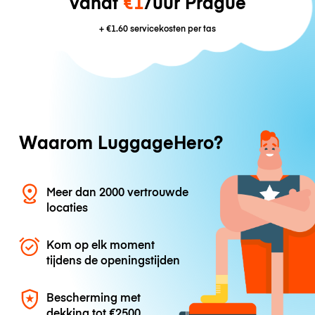
vanaf
€1
/uur Prague
+
€1.60
servicekosten per tas
Waarom LuggageHero?
Meer dan 2000 vertrouwde
locaties
Kom op elk moment
tijdens de openingstijden
Bescherming met
dekking tot
€2500