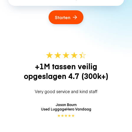
Starten
★
★
★
★
☆
★
+1M tassen veilig
opgeslagen
4.7
(300k+)
Very good service and kind staff
Jason Bourn
Used LuggageHero
Vandaag
★
★
★
★
★