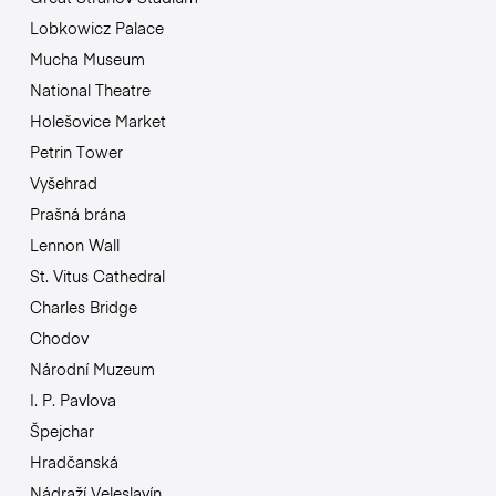
Lobkowicz Palace
Mucha Museum
National Theatre
Holešovice Market
Petrin Tower
Vyšehrad
Prašná brána
Lennon Wall
St. Vitus Cathedral
Charles Bridge
Chodov
Národní Muzeum
I. P. Pavlova
Špejchar
Hradčanská
Nádraží Veleslavín