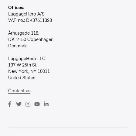
Offices:
LuggageHero A/S
VAT-no.: DK37611328
Århusgade 118,
DK-2150 Copenhagen
Denmark
LuggageHero LLC
137 W 25th St,
New York, NY 10011
United States
Contact us