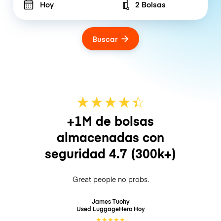
Hoy
2 Bolsas
Number of bags
Buscar
★
★
★
★
☆
★
+1M de bolsas
almacenadas con
seguridad
4.7
(300k+)
Great people no probs.
James Tuohy
Used LuggageHero
Hoy
★
★
★
★
★