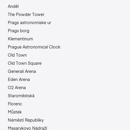
Anděl
The Powder Tower
Prags astronomiske ur
Prags borg
Klementinum
Prague Astronomical Clock
Old Town
Old Town Square
Generali Arena
Eden Arena
O2 Arena
Staroměstská
Florenc
Můstek
Náměstí Republiky
Masarykovo Nádraží