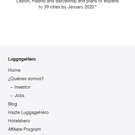
Lisbon, Madrid and Barcelona) and plans to expand
to 39 cities by January 2020."
LuggageHero
Home
¿Quiénes somos?
Investor
Jobs
Blog
Hazte LuggageHero
Hotelshero
Affiliate Program