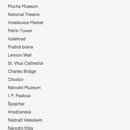
Mucha Museum
National Theatre
Holešovice Market
Petrin Tower
Vyšehrad
Prašná brána
Lennon Wall
St. Vitus Cathedral
Charles Bridge
Chodov
Národní Muzeum
I. P. Pavlova
Špejchar
Hradčanská
Nádraží Veleslavín
Národní třída