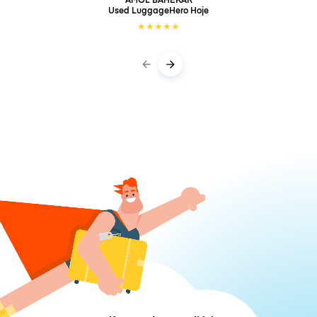
Used LuggageHero
Hoje
★
★
★
★
★