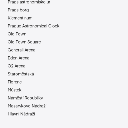
Prags astronomiske ur
Prags borg
Klementinum
Prague Astronomical Clock
Old Town
Old Town Square
Generali Arena
Eden Arena
O2 Arena
Staroměstská
Florenc
Můstek
Náměstí Republiky
Masarykovo Nádraží
Hlavní Nádraží