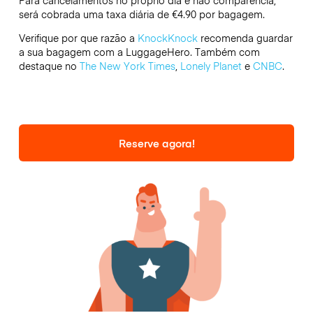
Para cancelamentos no próprio dia e não comparência,
será cobrada uma taxa diária de €4.90 por bagagem.
Verifique por que razão a
KnockKnock
recomenda guardar
a sua bagagem com a LuggageHero. Também com
destaque no
The New York Times
,
Lonely Planet
e
CNBC
.
Reserve agora!