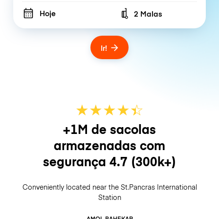
Hoje
2 Malas
Number of bags
Ir!
★
★
★
★
☆
★
+1M de sacolas
armazenadas com
segurança
4.7
(300k+)
Conveniently located near the St.Pancras International
Station
AMOL BAHEKAR