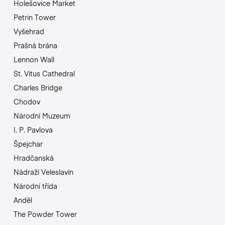
Holešovice Market
Petrin Tower
Vyšehrad
Prašná brána
Lennon Wall
St. Vitus Cathedral
Charles Bridge
Chodov
Národní Muzeum
I. P. Pavlova
Špejchar
Hradčanská
Nádraží Veleslavín
Národní třída
Anděl
The Powder Tower