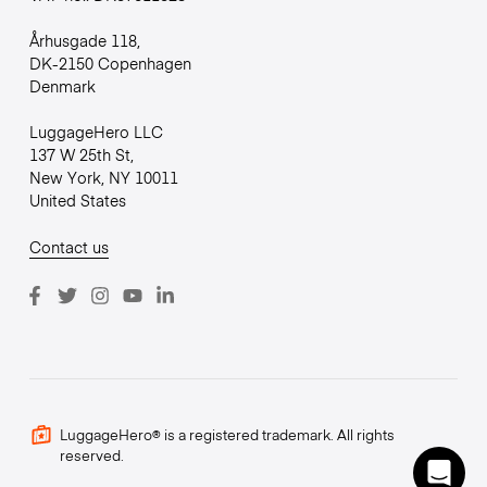
Århusgade 118,
DK-2150 Copenhagen
Denmark
LuggageHero LLC
137 W 25th St,
New York, NY 10011
United States
Contact us
LuggageHero® is a registered trademark. All rights
reserved.