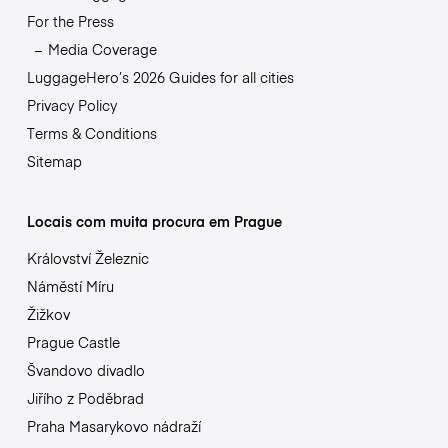
For the Press
Media Coverage
LuggageHero’s 2026 Guides for all cities
Privacy Policy
Terms & Conditions
Sitemap
Locais com muita procura em Prague
Království Železnic
Náměstí Míru
Žižkov
Prague Castle
Švandovo divadlo
Jiřího z Poděbrad
Praha Masarykovo nádraží