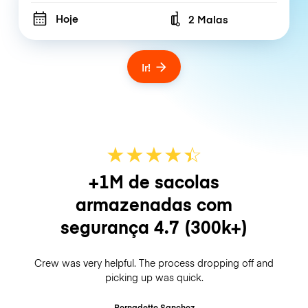
Hoje
2 Malas
Number of bags
Ir!
★
★
★
★
☆
★
+1M de sacolas
armazenadas com
segurança
4.7
(300k+)
Crew was very helpful. The process dropping off and
picking up was quick.
Bernadette Sanchez