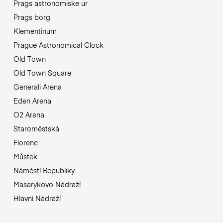
Prags astronomiske ur
Prags borg
Klementinum
Prague Astronomical Clock
Old Town
Old Town Square
Generali Arena
Eden Arena
O2 Arena
Staroměstská
Florenc
Můstek
Náměstí Republiky
Masarykovo Nádraží
Hlavní Nádraží