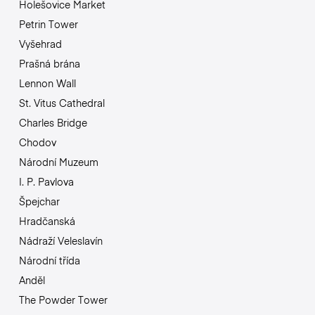
Holešovice Market
Petrin Tower
Vyšehrad
Prašná brána
Lennon Wall
St. Vitus Cathedral
Charles Bridge
Chodov
Národní Muzeum
I. P. Pavlova
Špejchar
Hradčanská
Nádraží Veleslavín
Národní třída
Anděl
The Powder Tower