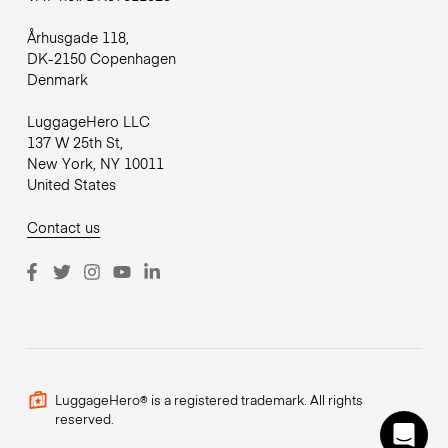
Århusgade 118,
DK-2150 Copenhagen
Denmark
LuggageHero LLC
137 W 25th St,
New York, NY 10011
United States
Contact us
LuggageHero® is a registered trademark. All rights
reserved.