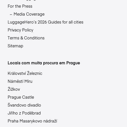
For the Press
Media Coverage
LuggageHero’s 2026 Guides for all cities
Privacy Policy
Terms & Conditions
Sitemap
Locais com muita procura em Prague
Království Železnic
Náměstí Míru
Žižkov
Prague Castle
Švandovo divadlo
Jiřího z Poděbrad
Praha Masarykovo nádraží