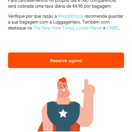
Para cancelamentos no próprio dia e não comparência,
será cobrada uma taxa diária de €4.90 por bagagem.
Verifique por que razão a
KnockKnock
recomenda guardar
a sua bagagem com a LuggageHero. Também com
destaque no
The New York Times
,
Lonely Planet
e
CNBC
.
Reserve agora!