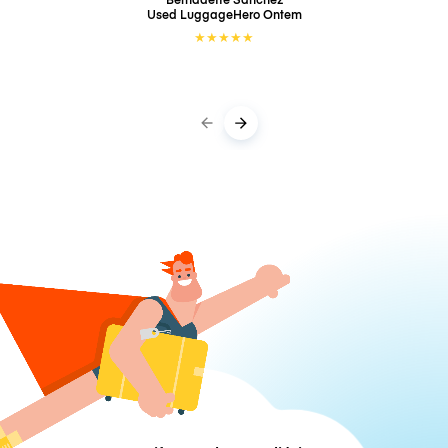
Used LuggageHero
Ontem
★
★
★
★
★