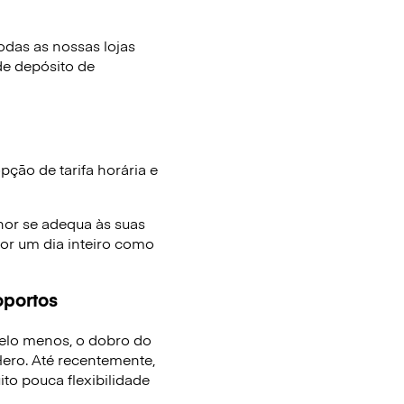
das as nossas lojas
de depósito de
ção de tarifa horária e
hor se adequa às suas
or um dia inteiro como
oportos
elo menos, o dobro do
ro. Até recentemente,
to pouca flexibilidade