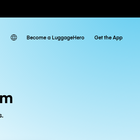
ias / diárias
Become a LuggageHero
Get the App
um
s.