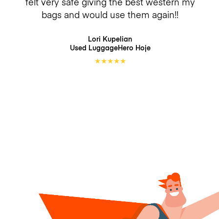
felt very safe giving the best western my
bags and would use them again!!
Lori Kupelian
Used LuggageHero
Hoje
★
★
★
★
★