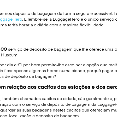
emos depósito de bagagem de forma segura e acessível. To
LuggageHero
. E lembre-se: a LuggageHero é o único serviço 
a tarifa horária e diária com a máxima flexibilidade.
ICO
serviço de depósito de bagagem que lhe oferece uma op
l Museum.
 por dia e €1 por hora permite-lhe escolher a opção que mel
ia ficar apenas algumas horas numa cidade, porquê pagar p
iços de depósito de bagagem?
m relação aos cacifos das estações e dos aer
, também chamados cacifos de cidade, são geralmente e, p
ração com o serviço de depósito de bagagem da LuggageHe
 guardar as suas bagagens nestes cacifos que ofereciam mui
reço, localização e depósito de bagagem.