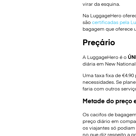
virar da esquina.
Na LuggageHero oferec
são
certificadas pela 
bagagem que oferece um
Preçário
A LuggageHero é o
ÚN
diária em New Nationa
Uma taxa fixa de €4.90
necessidades. Se plane
faria com outros serv
Metade do preço e
Os cacifos de bagagem
preço diário em compa
os viajantes só podiam
no que diz respeito a p