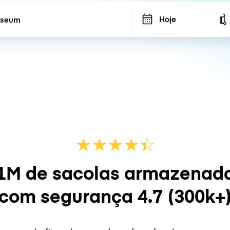
Hoje
★
★
★
★
☆
★
1M de sacolas armazenad
com segurança
4.7
(300k+