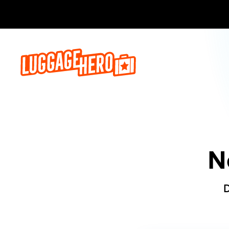
Reserve ago
N
D