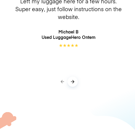
Left my luggage here for a few hours.
Super easy, just follow instructions on the
website.
Michael B
Used LuggageHero
Ontem
★
★
★
★
★