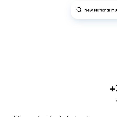
Location
+