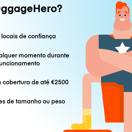
uggageHero?
 locais de confiança
alquer momento durante
 funcionamento
 cobertura de até
€2500
es de tamanho ou peso