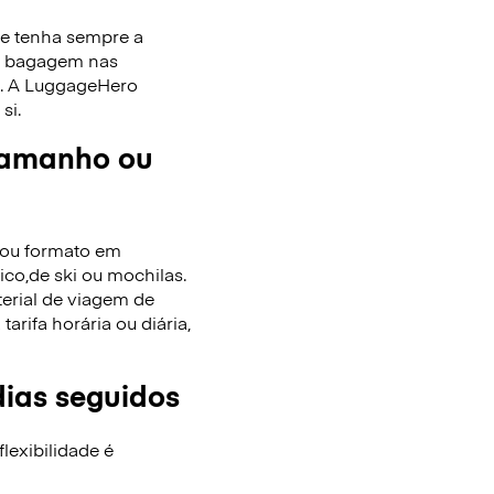
ue tenha sempre a
de bagagem nas
as. A LuggageHero
si.
tamanho ou
/ou formato em
co,de ski ou mochilas.
terial de viagem de
rifa horária ou diária,
dias seguidos
lexibilidade é