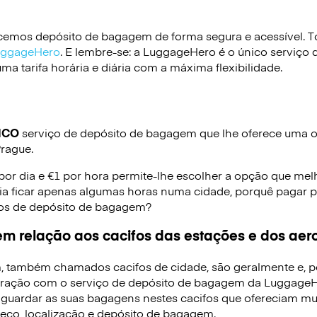
emos depósito de bagagem de forma segura e acessível. To
LuggageHero
. E lembre-se: a LuggageHero é o único serviço 
a tarifa horária e diária com a máxima flexibilidade.
ICO
serviço de depósito de bagagem que lhe oferece uma op
Prague.
 por dia e €1 por hora permite-lhe escolher a opção que mel
ia ficar apenas algumas horas numa cidade, porquê pagar p
iços de depósito de bagagem?
m relação aos cacifos das estações e dos aer
, também chamados cacifos de cidade, são geralmente e, p
ração com o serviço de depósito de bagagem da LuggageHe
 guardar as suas bagagens nestes cacifos que ofereciam mui
reço, localização e depósito de bagagem.