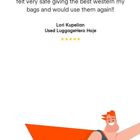
felt very safe giving the best western my
bags and would use them again!!
Lori Kupelian
Used LuggageHero
Hoje
★
★
★
★
★