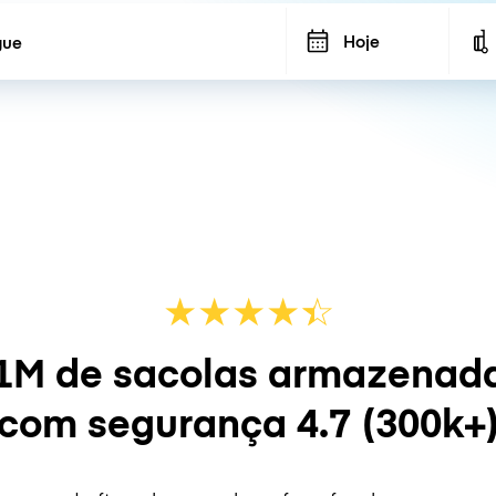
Hoje
★
★
★
★
☆
★
1M de sacolas armazenad
com segurança
4.7
(300k+