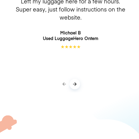
Left my luggage here for a few hours.
Super easy, just follow instructions on the
website.
Michael B
Used LuggageHero
Ontem
★
★
★
★
★