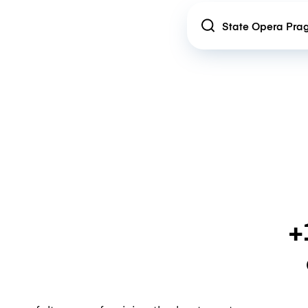
Location
+