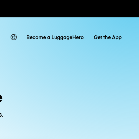
ias / diárias
Become a LuggageHero
Get the App
e
s.