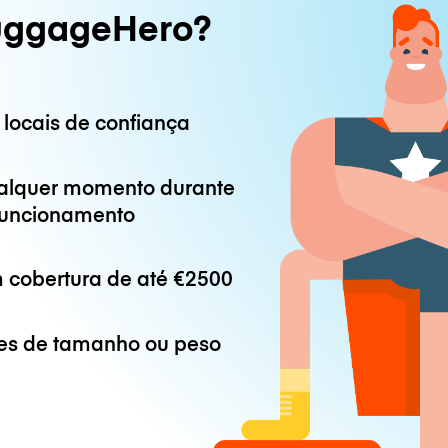
uggageHero?
 locais de confiança
alquer momento durante
 funcionamento
 cobertura de até
€2500
es de tamanho ou peso