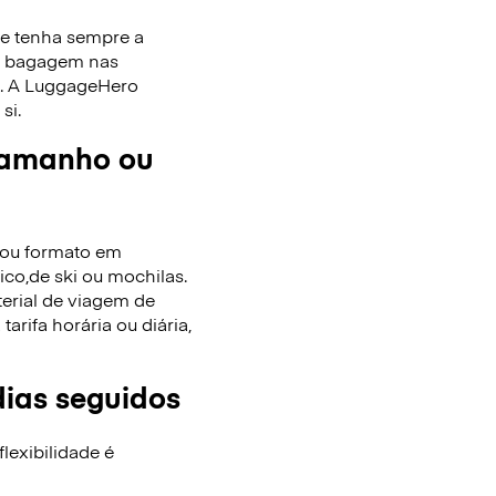
ue tenha sempre a
de bagagem nas
as. A LuggageHero
si.
tamanho ou
/ou formato em
co,de ski ou mochilas.
terial de viagem de
rifa horária ou diária,
dias seguidos
lexibilidade é