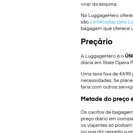
virar da esquina.
Na LuggageHero oferec
são
certificadas pela 
bagagem que oferece um
Preçário
A LuggageHero é o
ÚN
diária em State Opera 
Uma taxa fixa de €4.90
necessidades. Se plane
faria com outros serv
Metade do preço e
Os cacifos de bagagem
preço diário em compa
os viajantes só podiam
no que diz respeito a p