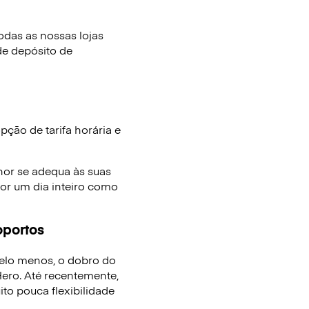
das as nossas lojas
de depósito de
ção de tarifa horária e
hor se adequa às suas
or um dia inteiro como
oportos
elo menos, o dobro do
ro. Até recentemente,
to pouca flexibilidade