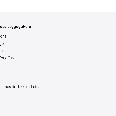
des LuggageHero
lona
go
on
ork City
ra más de 150 ciudades