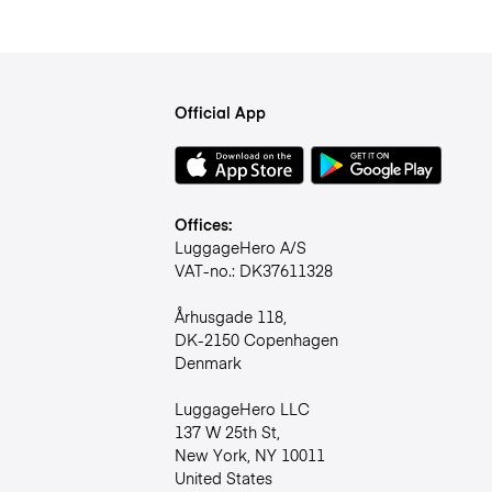
Official App
Offices:
LuggageHero A/S
VAT-no.: DK37611328
Århusgade 118,
DK-2150 Copenhagen
Denmark
LuggageHero LLC
137 W 25th St,
New York, NY 10011
United States