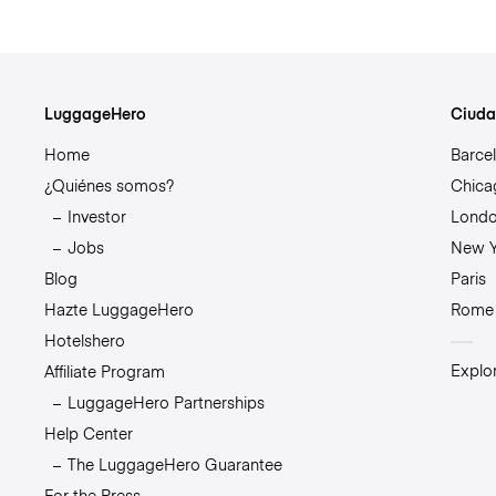
LuggageHero
Ciuda
Home
Barce
¿Quiénes somos?
Chica
Investor
Lond
Jobs
New Y
Blog
Paris
Hazte LuggageHero
Rome
Hotelshero
Explo
Affiliate Program
LuggageHero Partnerships
Help Center
The LuggageHero Guarantee
For the Press