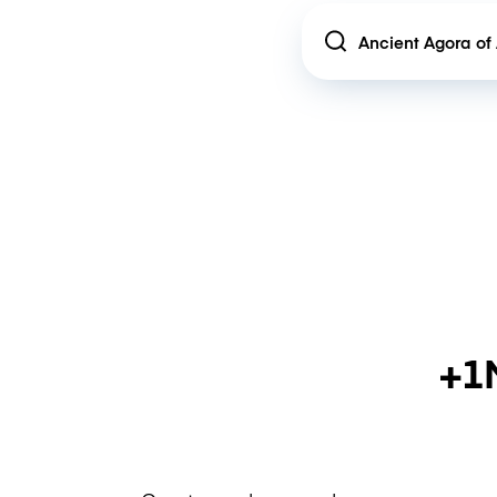
Location
+1