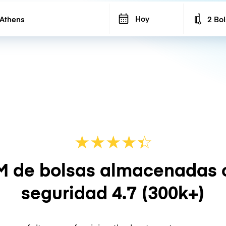
Hoy
2 Bo
Number
★
★
★
★
☆
★
M de bolsas almacenadas 
seguridad
4.7
(300k+)