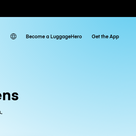
r hora / día
Become a LuggageHero
Get the App
ens
.