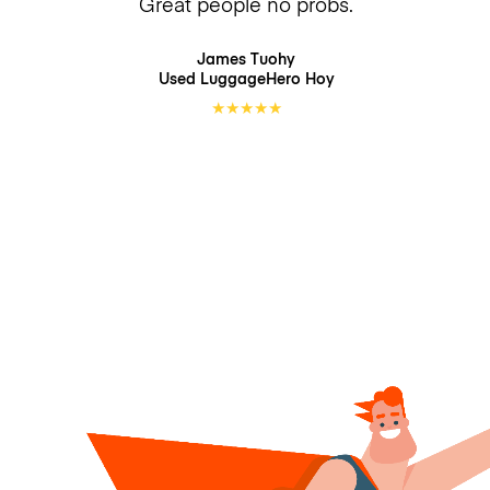
Great people no probs.
James Tuohy
Used LuggageHero
Hoy
★
★
★
★
★