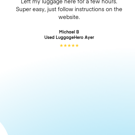
Left my luggage here for a few hours.
Super easy, just follow instructions on the
website.
Michael B
Used LuggageHero
Ayer
★
★
★
★
★