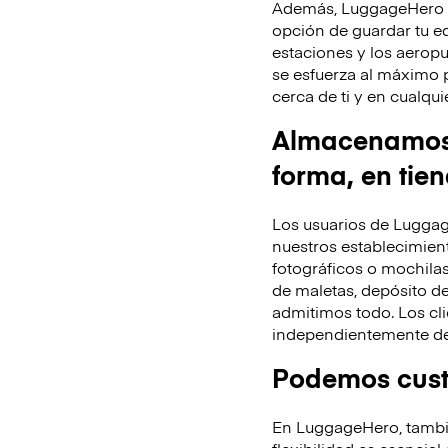
Además, LuggageHero te
opción de guardar tu equ
estaciones y los aeropu
se esfuerza al máximo 
cerca de ti y en cualq
Almacenamos t
forma, en tie
Los usuarios de Luggag
nuestros establecimient
fotográficos o mochila
de maletas, depósito de
admitimos todo. Los cli
independientemente de 
Podemos custo
En LuggageHero, tambié
flexibilidad es esencial