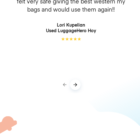
felt very safe giving the best western my
bags and would use them again!!
Lori Kupelian
Used LuggageHero
Hoy
★
★
★
★
★