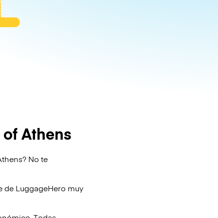
 of Athens
Athens? No te
je de
LuggageHero
muy
conómico. Todas