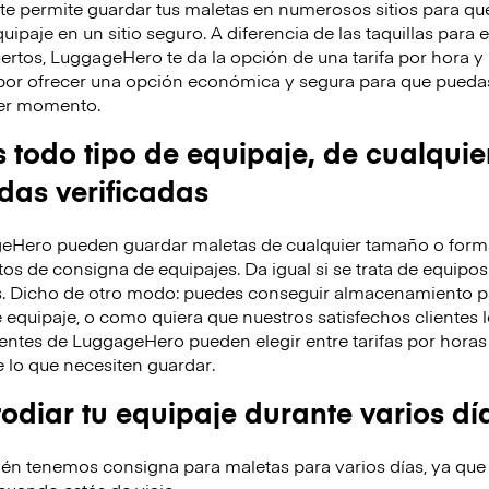
 permite guardar tus maletas en numerosos sitios para que
ipaje en un sitio seguro. A diferencia de las taquillas para 
ertos, LuggageHero te da la opción de una tarifa por hora 
por ofrecer una opción económica y segura para que puedas
uier momento.
odo tipo de equipaje, de cualquie
ndas verificadas
eHero pueden guardar maletas de cualquier tamaño o forma
os de consigna de equipajes. Da igual si se trata de equipos
s. Dicho de otro modo: puedes conseguir almacenamiento p
 equipaje, o como quiera que nuestros satisfechos clientes l
entes de LuggageHero pueden elegir entre tarifas por horas 
lo que necesiten guardar.
diar tu equipaje durante varios dí
n tenemos consigna para maletas para varios días, ya que
 cuando estás de viaje.