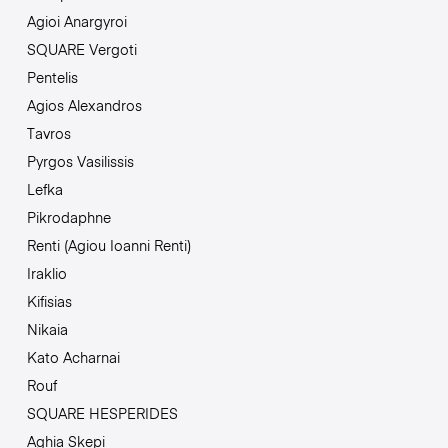
Agioi Anargyroi
SQUARE Vergoti
Pentelis
Agios Alexandros
Tavros
Pyrgos Vasilissis
Lefka
Pikrodaphne
Renti (Agiou Ioanni Renti)
Iraklio
Kifisias
Nikaia
Kato Acharnai
Rouf
SQUARE HESPERIDES
Aghia Skepi