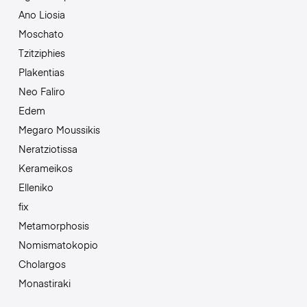
Ano Liosia
Moschato
Tzitziphies
Plakentias
Neo Faliro
Edem
Megaro Moussikis
Neratziotissa
Kerameikos
Elleniko
fix
Metamorphosis
Nomismatokopio
Cholargos
Monastiraki