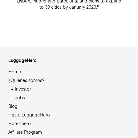
Lisbon, Madrid and Barcelona) and plans to expand
to 39 cities by January 2020."
LuggageHero
Home
¿Quiénes somos?
Investor
Jobs
Blog
Hazte LuggageHero
Hotelshero
Affiliate Program