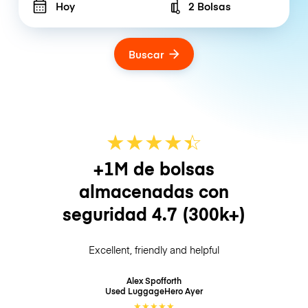
Hoy
2 Bolsas
Number of bags
Buscar
★
★
★
★
☆
★
+1M de bolsas
almacenadas con
seguridad
4.7
(300k+)
Excellent, friendly and helpful
Alex Spofforth
Used LuggageHero
Ayer
★
★
★
★
★