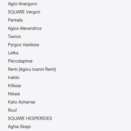
Agioi Anargyroi
SQUARE Vergoti
Pentelis
Agios Alexandros
Tavros
Pyrgos Vasilissis
Lefka
Pikrodaphne
Renti (Agiou Ioanni Renti)
Iraklio
Kifisias
Nikaia
Kato Acharnai
Rouf
SQUARE HESPERIDES
Aghia Skepi