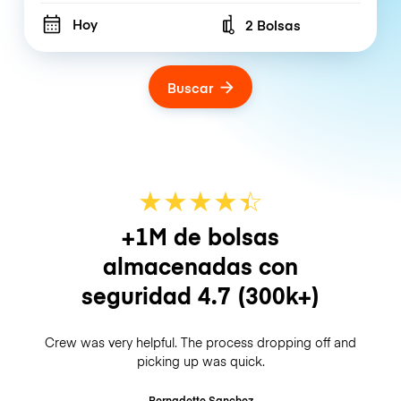
Hoy
2 Bolsas
Number of bags
Buscar
★
★
★
★
☆
★
+1M de bolsas
almacenadas con
seguridad
4.7
(300k+)
Crew was very helpful. The process dropping off and
picking up was quick.
Bernadette Sanchez