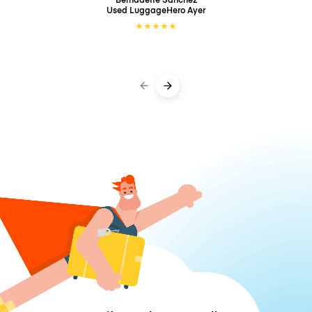
Used LuggageHero
Ayer
★
★
★
★
★