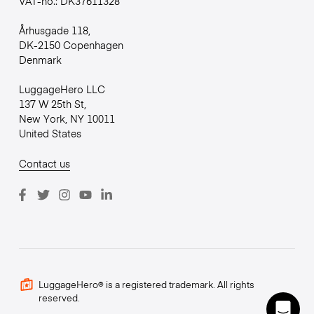
VAT-no.: DK37611328
Århusgade 118,
DK-2150 Copenhagen
Denmark
LuggageHero LLC
137 W 25th St,
New York, NY 10011
United States
Contact us
LuggageHero® is a registered trademark. All rights
reserved.