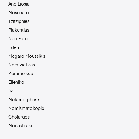
Ano Liosia
Moschato
Tzitziphies
Plakentias
Neo Faliro
Edem
Megaro Moussikis
Neratziotissa
Kerameikos
Elleniko
fix
Metamorphosis
Nomismatokopio
Cholargos
Monastiraki