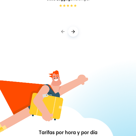
★
★
★
★
★
Tarifas por hora y por día