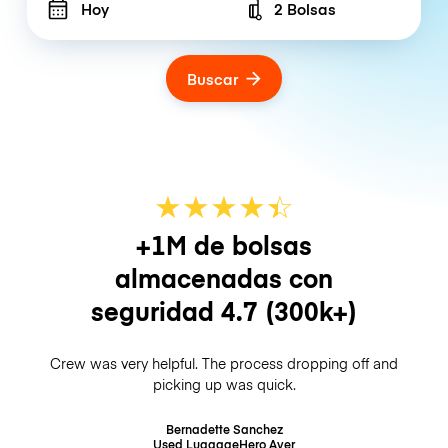
Hoy
2 Bolsas
Number of bags
Buscar
★
★
★
★
☆
★
+1M de bolsas
almacenadas con
seguridad
4.7
(300k+)
Crew was very helpful. The process dropping off and
picking up was quick.
Bernadette Sanchez
Used LuggageHero
Ayer