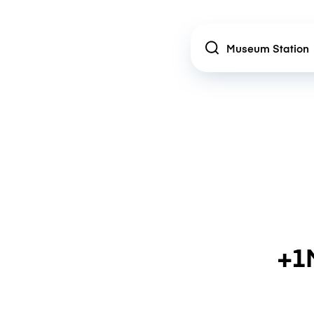
Location
+1