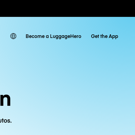
r hora / día
Become a LuggageHero
Get the App
on
tos.