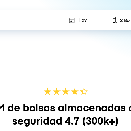
Hoy
2 Bo
Number
★
★
★
★
☆
★
M de bolsas almacenadas 
seguridad
4.7
(300k+)