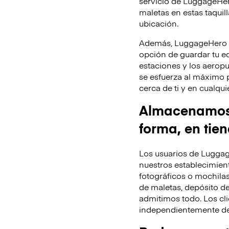
servicio de LuggageHer
maletas en estas taquill
ubicación.
Además, LuggageHero te
opción de guardar tu equ
estaciones y los aeropu
se esfuerza al máximo 
cerca de ti y en cualq
Almacenamos t
forma, en tie
Los usuarios de Luggag
nuestros establecimient
fotográficos o mochila
de maletas, depósito de
admitimos todo. Los cli
independientemente de 