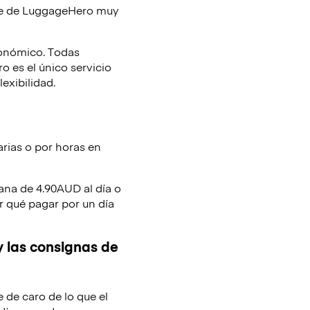
je de
LuggageHero
muy
conómico. Todas
 es el único servicio
lexibilidad.
arias o por horas en
lana de 4.90AUD al día o
r qué pagar por un día
y las consignas de
e de caro de lo que el