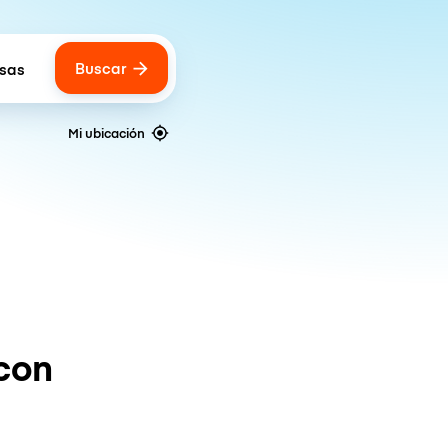
Buscar
lsas
 of bags
Mi ubicación
con