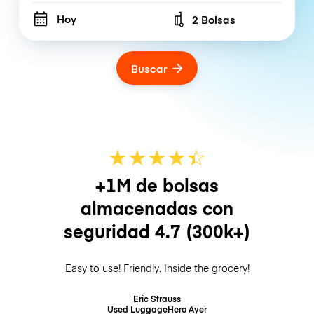
Hoy
2 Bolsas
Number of bags
Buscar
★
★
★
★
☆
★
+1M de bolsas
almacenadas con
seguridad
4.7
(300k+)
Easy to use! Friendly. Inside the grocery!
Eric Strauss
Used LuggageHero
Ayer