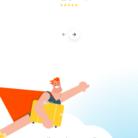
★
★
★
★
★