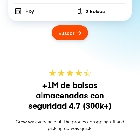
Hoy
2 Bolsas
Number of bags
Buscar
★
★
★
★
☆
★
+1M de bolsas
almacenadas con
seguridad
4.7
(300k+)
Crew was very helpful. The process dropping off and
picking up was quick.