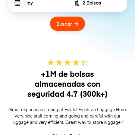
Hoy
2 Bolsas
Number of bags
Buscar
★
★
★
★
☆
★
+1M de bolsas
almacenadas con
seguridad
4.7
(300k+)
Great experience storing at Falafel Fresh via Luggage Hero.
Very nice staff coming and going and careful with our
luggage and very efficient. Great way to store luggage !