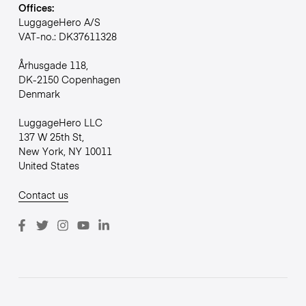
Offices:
LuggageHero A/S
VAT-no.: DK37611328
Århusgade 118,
DK-2150 Copenhagen
Denmark
LuggageHero LLC
137 W 25th St,
New York, NY 10011
United States
Contact us