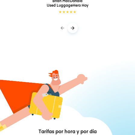
Brian MacDonald
Used LuggageHero
Hoy
★
★
★
★
★
Tarifas por hora y por día