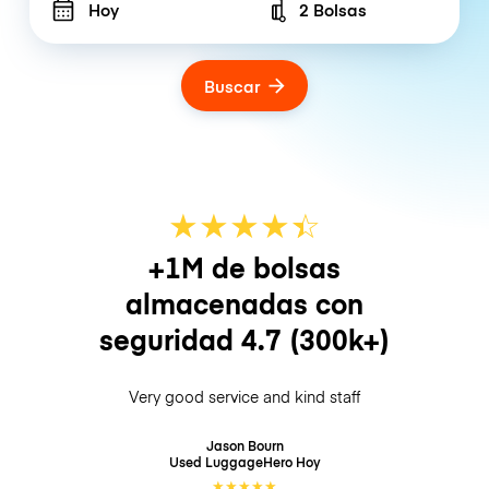
Hoy
2 Bolsas
Number of bags
Buscar
★
★
★
★
☆
★
+1M de bolsas
almacenadas con
seguridad
4.7
(300k+)
Very good service and kind staff
Jason Bourn
Used LuggageHero
Hoy
★
★
★
★
★